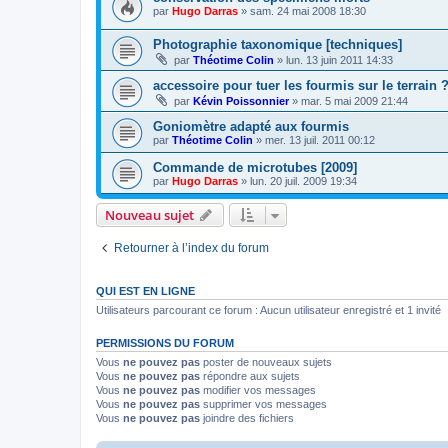
par
Hugo Darras
»
sam. 24 mai 2008 18:30
Photographie taxonomique [techniques]
par
Théotime Colin
»
lun. 13 juin 2011 14:33
accessoire pour tuer les fourmis sur le terrain 
par
Kévin Poissonnier
»
mar. 5 mai 2009 21:44
Goniomètre adapté aux fourmis
par
Théotime Colin
»
mer. 13 juil. 2011 00:12
Commande de microtubes [2009]
par
Hugo Darras
»
lun. 20 juil. 2009 19:34
Nouveau sujet
Retourner à l’index du forum
QUI EST EN LIGNE
Utilisateurs parcourant ce forum : Aucun utilisateur enregistré et 1 invité
PERMISSIONS DU FORUM
Vous
ne pouvez pas
poster de nouveaux sujets
Vous
ne pouvez pas
répondre aux sujets
Vous
ne pouvez pas
modifier vos messages
Vous
ne pouvez pas
supprimer vos messages
Vous
ne pouvez pas
joindre des fichiers