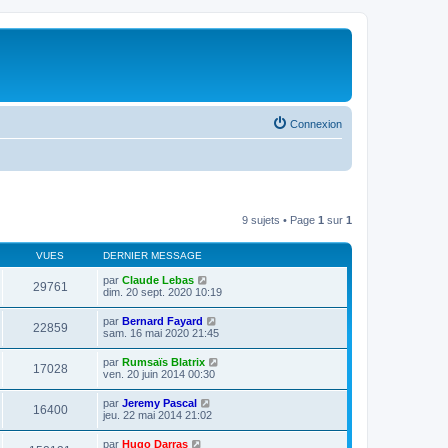
Connexion
9 sujets • Page
1
sur
1
VUES
DERNIER MESSAGE
par
Claude Lebas
29761
dim. 20 sept. 2020 10:19
par
Bernard Fayard
22859
sam. 16 mai 2020 21:45
par
Rumsaïs Blatrix
17028
ven. 20 juin 2014 00:30
par
Jeremy Pascal
16400
jeu. 22 mai 2014 21:02
par
Hugo Darras