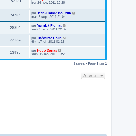
152131
jeu. 24 nov. 2011 15:29
par
Jean-Claude Bourdin
156939
mar. 6 sept. 2011 21:04
par
Yannick Plumat
28894
sam. 3 sept. 2011 22:37
par
Théotime Colin
22134
dim. 17 juil. 2011 02:16
par
Hugo Darras
13985
sam. 15 mai 2010 13:25
9 sujets • Page
1
sur
1
Aller à