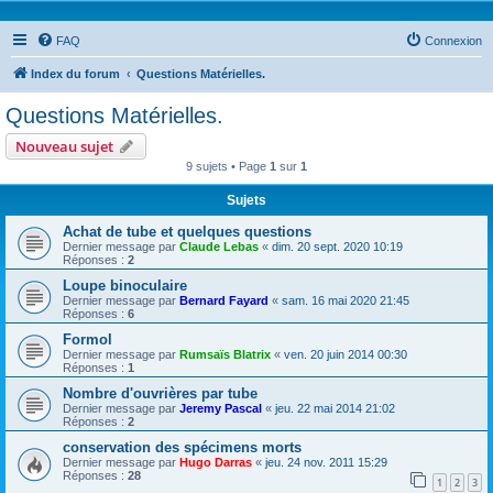
FAQ
Connexion
Index du forum
Questions Matérielles.
Questions Matérielles.
Nouveau sujet
9 sujets • Page
1
sur
1
Sujets
Achat de tube et quelques questions
Dernier message par
Claude Lebas
«
dim. 20 sept. 2020 10:19
Réponses :
2
Loupe binoculaire
Dernier message par
Bernard Fayard
«
sam. 16 mai 2020 21:45
Réponses :
6
Formol
Dernier message par
Rumsaïs Blatrix
«
ven. 20 juin 2014 00:30
Réponses :
1
Nombre d'ouvrières par tube
Dernier message par
Jeremy Pascal
«
jeu. 22 mai 2014 21:02
Réponses :
2
conservation des spécimens morts
Dernier message par
Hugo Darras
«
jeu. 24 nov. 2011 15:29
Réponses :
28
1
2
3