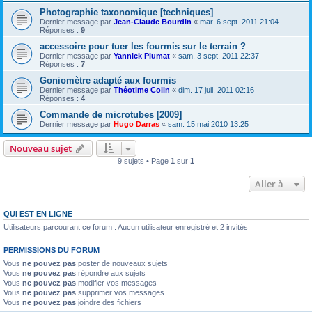
Photographie taxonomique [techniques]
Dernier message par
Jean-Claude Bourdin
«
mar. 6 sept. 2011 21:04
Réponses :
9
accessoire pour tuer les fourmis sur le terrain ?
Dernier message par
Yannick Plumat
«
sam. 3 sept. 2011 22:37
Réponses :
7
Goniomètre adapté aux fourmis
Dernier message par
Théotime Colin
«
dim. 17 juil. 2011 02:16
Réponses :
4
Commande de microtubes [2009]
Dernier message par
Hugo Darras
«
sam. 15 mai 2010 13:25
Nouveau sujet
9 sujets • Page
1
sur
1
Aller à
QUI EST EN LIGNE
Utilisateurs parcourant ce forum : Aucun utilisateur enregistré et 2 invités
PERMISSIONS DU FORUM
Vous
ne pouvez pas
poster de nouveaux sujets
Vous
ne pouvez pas
répondre aux sujets
Vous
ne pouvez pas
modifier vos messages
Vous
ne pouvez pas
supprimer vos messages
Vous
ne pouvez pas
joindre des fichiers