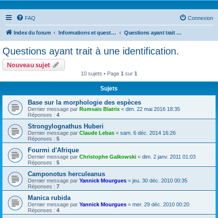
FAQ
Connexion
Index du forum
Informations et questions taxonomiques
Questions ayant trait à une identification.
Questions ayant trait à une identification.
Nouveau sujet
10 sujets • Page
1
sur
1
Sujets
Base sur la morphologie des espèces
Dernier message par
Rumsaïs Blatrix
«
dim. 22 mai 2016 18:35
Réponses :
4
Strongylognathus Huberi
Dernier message par
Claude Lebas
«
sam. 6 déc. 2014 16:26
Réponses :
5
Fourmi d'Afrique
Dernier message par
Christophe Galkowski
«
dim. 2 janv. 2011 01:03
Réponses :
5
Camponotus herculeanus
Dernier message par
Yannick Mourgues
«
jeu. 30 déc. 2010 00:35
Réponses :
7
Manica rubida
Dernier message par
Yannick Mourgues
«
mer. 29 déc. 2010 00:20
Réponses :
4