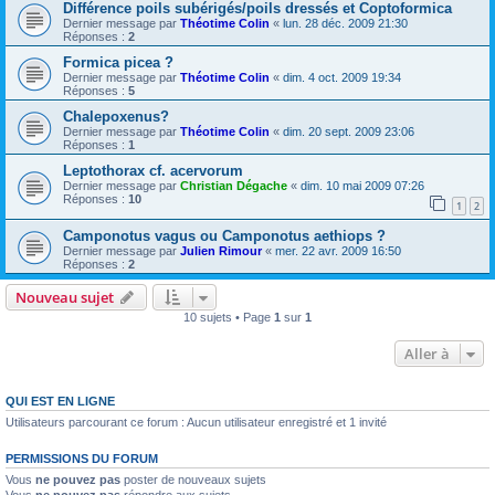
Différence poils subérigés/poils dressés et Coptoformica
Dernier message par
Théotime Colin
«
lun. 28 déc. 2009 21:30
Réponses :
2
Formica picea ?
Dernier message par
Théotime Colin
«
dim. 4 oct. 2009 19:34
Réponses :
5
Chalepoxenus?
Dernier message par
Théotime Colin
«
dim. 20 sept. 2009 23:06
Réponses :
1
Leptothorax cf. acervorum
Dernier message par
Christian Dégache
«
dim. 10 mai 2009 07:26
Réponses :
10
1
2
Camponotus vagus ou Camponotus aethiops ?
Dernier message par
Julien Rimour
«
mer. 22 avr. 2009 16:50
Réponses :
2
Nouveau sujet
10 sujets • Page
1
sur
1
Aller à
QUI EST EN LIGNE
Utilisateurs parcourant ce forum : Aucun utilisateur enregistré et 1 invité
PERMISSIONS DU FORUM
Vous
ne pouvez pas
poster de nouveaux sujets
Vous
ne pouvez pas
répondre aux sujets