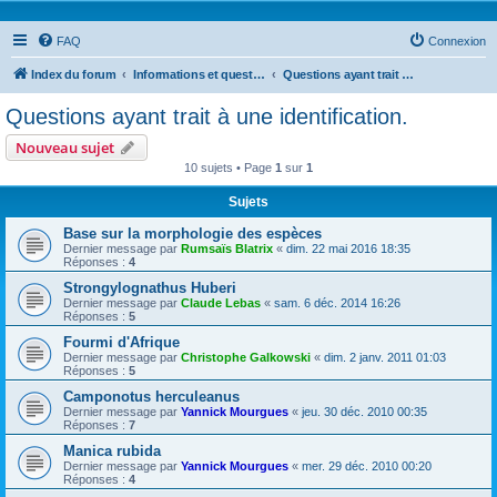
FAQ
Connexion
Index du forum
Informations et questions taxonomiques
Questions ayant trait à une identification.
Questions ayant trait à une identification.
Nouveau sujet
10 sujets • Page
1
sur
1
Sujets
Base sur la morphologie des espèces
Dernier message par
Rumsaïs Blatrix
«
dim. 22 mai 2016 18:35
Réponses :
4
Strongylognathus Huberi
Dernier message par
Claude Lebas
«
sam. 6 déc. 2014 16:26
Réponses :
5
Fourmi d'Afrique
Dernier message par
Christophe Galkowski
«
dim. 2 janv. 2011 01:03
Réponses :
5
Camponotus herculeanus
Dernier message par
Yannick Mourgues
«
jeu. 30 déc. 2010 00:35
Réponses :
7
Manica rubida
Dernier message par
Yannick Mourgues
«
mer. 29 déc. 2010 00:20
Réponses :
4