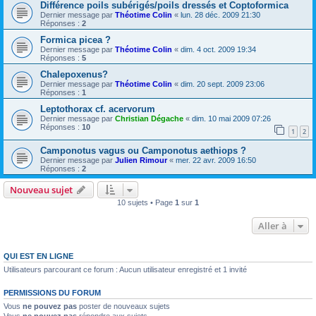
Différence poils subérigés/poils dressés et Coptoformica
Dernier message par
Théotime Colin
«
lun. 28 déc. 2009 21:30
Réponses :
2
Formica picea ?
Dernier message par
Théotime Colin
«
dim. 4 oct. 2009 19:34
Réponses :
5
Chalepoxenus?
Dernier message par
Théotime Colin
«
dim. 20 sept. 2009 23:06
Réponses :
1
Leptothorax cf. acervorum
Dernier message par
Christian Dégache
«
dim. 10 mai 2009 07:26
Réponses :
10
1
2
Camponotus vagus ou Camponotus aethiops ?
Dernier message par
Julien Rimour
«
mer. 22 avr. 2009 16:50
Réponses :
2
Nouveau sujet
10 sujets • Page
1
sur
1
Aller à
QUI EST EN LIGNE
Utilisateurs parcourant ce forum : Aucun utilisateur enregistré et 1 invité
PERMISSIONS DU FORUM
Vous
ne pouvez pas
poster de nouveaux sujets
Vous
ne pouvez pas
répondre aux sujets