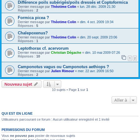
Différence poils subérigés/poils dressés et Coptoformica
Dernier message par
Théotime Colin
«
lun. 28 déc. 2009 21:30
Réponses :
2
Formica picea ?
Dernier message par
Théotime Colin
«
dim. 4 oct. 2009 19:34
Réponses :
5
Chalepoxenus?
Dernier message par
Théotime Colin
«
dim. 20 sept. 2009 23:06
Réponses :
1
Leptothorax cf. acervorum
Dernier message par
Christian Dégache
«
dim. 10 mai 2009 07:26
Réponses :
10
1
2
Camponotus vagus ou Camponotus aethiops ?
Dernier message par
Julien Rimour
«
mer. 22 avr. 2009 16:50
Réponses :
2
Nouveau sujet
10 sujets • Page
1
sur
1
Aller à
QUI EST EN LIGNE
Utilisateurs parcourant ce forum : Aucun utilisateur enregistré et 1 invité
PERMISSIONS DU FORUM
Vous
ne pouvez pas
poster de nouveaux sujets
Vous
ne pouvez pas
répondre aux sujets