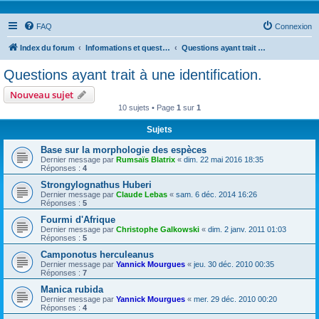
FAQ
Connexion
Index du forum
Informations et questions taxonomiques
Questions ayant trait à une identification.
Questions ayant trait à une identification.
Nouveau sujet
10 sujets • Page
1
sur
1
Sujets
Base sur la morphologie des espèces
Dernier message par
Rumsaïs Blatrix
«
dim. 22 mai 2016 18:35
Réponses :
4
Strongylognathus Huberi
Dernier message par
Claude Lebas
«
sam. 6 déc. 2014 16:26
Réponses :
5
Fourmi d'Afrique
Dernier message par
Christophe Galkowski
«
dim. 2 janv. 2011 01:03
Réponses :
5
Camponotus herculeanus
Dernier message par
Yannick Mourgues
«
jeu. 30 déc. 2010 00:35
Réponses :
7
Manica rubida
Dernier message par
Yannick Mourgues
«
mer. 29 déc. 2010 00:20
Réponses :
4