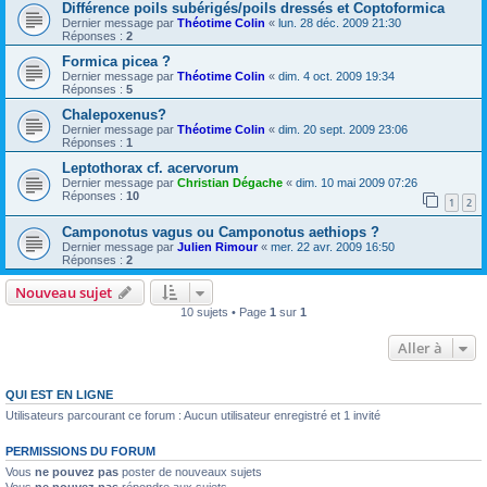
Différence poils subérigés/poils dressés et Coptoformica
Dernier message par
Théotime Colin
«
lun. 28 déc. 2009 21:30
Réponses :
2
Formica picea ?
Dernier message par
Théotime Colin
«
dim. 4 oct. 2009 19:34
Réponses :
5
Chalepoxenus?
Dernier message par
Théotime Colin
«
dim. 20 sept. 2009 23:06
Réponses :
1
Leptothorax cf. acervorum
Dernier message par
Christian Dégache
«
dim. 10 mai 2009 07:26
Réponses :
10
1
2
Camponotus vagus ou Camponotus aethiops ?
Dernier message par
Julien Rimour
«
mer. 22 avr. 2009 16:50
Réponses :
2
Nouveau sujet
10 sujets • Page
1
sur
1
Aller à
QUI EST EN LIGNE
Utilisateurs parcourant ce forum : Aucun utilisateur enregistré et 1 invité
PERMISSIONS DU FORUM
Vous
ne pouvez pas
poster de nouveaux sujets
Vous
ne pouvez pas
répondre aux sujets