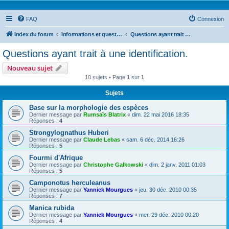
FAQ
Connexion
Index du forum
Informations et questions taxonomiques
Questions ayant trait à une identification.
Questions ayant trait à une identification.
Nouveau sujet
10 sujets • Page
1
sur
1
Sujets
Base sur la morphologie des espèces
Dernier message par
Rumsaïs Blatrix
«
dim. 22 mai 2016 18:35
Réponses :
4
Strongylognathus Huberi
Dernier message par
Claude Lebas
«
sam. 6 déc. 2014 16:26
Réponses :
5
Fourmi d'Afrique
Dernier message par
Christophe Galkowski
«
dim. 2 janv. 2011 01:03
Réponses :
5
Camponotus herculeanus
Dernier message par
Yannick Mourgues
«
jeu. 30 déc. 2010 00:35
Réponses :
7
Manica rubida
Dernier message par
Yannick Mourgues
«
mer. 29 déc. 2010 00:20
Réponses :
4