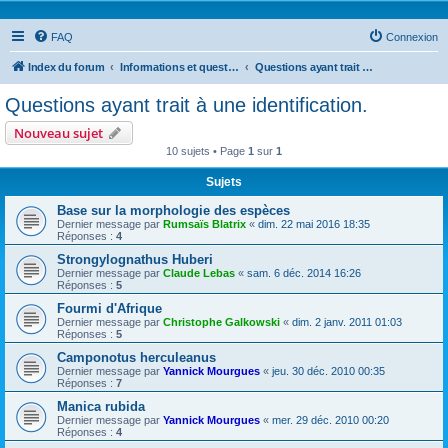
FAQ
Connexion
Index du forum
Informations et questions taxonomiques
Questions ayant trait à une identification.
Questions ayant trait à une identification.
Nouveau sujet
10 sujets • Page
1
sur
1
Sujets
Base sur la morphologie des espèces
Dernier message par
Rumsaïs Blatrix
«
dim. 22 mai 2016 18:35
Réponses :
4
Strongylognathus Huberi
Dernier message par
Claude Lebas
«
sam. 6 déc. 2014 16:26
Réponses :
5
Fourmi d'Afrique
Dernier message par
Christophe Galkowski
«
dim. 2 janv. 2011 01:03
Réponses :
5
Camponotus herculeanus
Dernier message par
Yannick Mourgues
«
jeu. 30 déc. 2010 00:35
Réponses :
7
Manica rubida
Dernier message par
Yannick Mourgues
«
mer. 29 déc. 2010 00:20
Réponses :
4