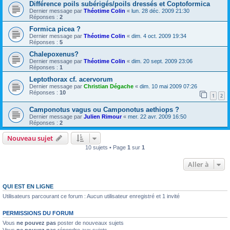
Différence poils subérigés/poils dressés et Coptoformica
Dernier message par
Théotime Colin
«
lun. 28 déc. 2009 21:30
Réponses :
2
Formica picea ?
Dernier message par
Théotime Colin
«
dim. 4 oct. 2009 19:34
Réponses :
5
Chalepoxenus?
Dernier message par
Théotime Colin
«
dim. 20 sept. 2009 23:06
Réponses :
1
Leptothorax cf. acervorum
Dernier message par
Christian Dégache
«
dim. 10 mai 2009 07:26
Réponses :
10
1
2
Camponotus vagus ou Camponotus aethiops ?
Dernier message par
Julien Rimour
«
mer. 22 avr. 2009 16:50
Réponses :
2
Nouveau sujet
10 sujets • Page
1
sur
1
Aller à
QUI EST EN LIGNE
Utilisateurs parcourant ce forum : Aucun utilisateur enregistré et 1 invité
PERMISSIONS DU FORUM
Vous
ne pouvez pas
poster de nouveaux sujets
Vous
ne pouvez pas
répondre aux sujets