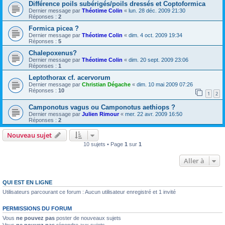
Différence poils subérigés/poils dressés et Coptoformica
Dernier message par
Théotime Colin
«
lun. 28 déc. 2009 21:30
Réponses :
2
Formica picea ?
Dernier message par
Théotime Colin
«
dim. 4 oct. 2009 19:34
Réponses :
5
Chalepoxenus?
Dernier message par
Théotime Colin
«
dim. 20 sept. 2009 23:06
Réponses :
1
Leptothorax cf. acervorum
Dernier message par
Christian Dégache
«
dim. 10 mai 2009 07:26
Réponses :
10
1
2
Camponotus vagus ou Camponotus aethiops ?
Dernier message par
Julien Rimour
«
mer. 22 avr. 2009 16:50
Réponses :
2
Nouveau sujet
10 sujets • Page
1
sur
1
Aller à
QUI EST EN LIGNE
Utilisateurs parcourant ce forum : Aucun utilisateur enregistré et 1 invité
PERMISSIONS DU FORUM
Vous
ne pouvez pas
poster de nouveaux sujets
Vous
ne pouvez pas
répondre aux sujets