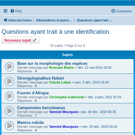
FAQ
Connexion
Index du forum
Informations et questions taxonomiques
Questions ayant trait à une identification.
Questions ayant trait à une identification.
Nouveau sujet
10 sujets • Page
1
sur
1
Sujets
Base sur la morphologie des espèces
Dernier message par
Rumsaïs Blatrix
«
dim. 22 mai 2016 18:35
Réponses :
4
Strongylognathus Huberi
Dernier message par
Claude Lebas
«
sam. 6 déc. 2014 16:26
Réponses :
5
Fourmi d'Afrique
Dernier message par
Christophe Galkowski
«
dim. 2 janv. 2011 01:03
Réponses :
5
Camponotus herculeanus
Dernier message par
Yannick Mourgues
«
jeu. 30 déc. 2010 00:35
Réponses :
7
Manica rubida
Dernier message par
Yannick Mourgues
«
mer. 29 déc. 2010 00:20
Réponses :
4