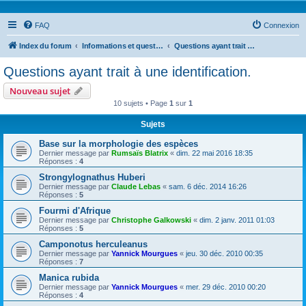
FAQ
Connexion
Index du forum
Informations et questions taxonomiques
Questions ayant trait à une identification.
Questions ayant trait à une identification.
Nouveau sujet
10 sujets • Page
1
sur
1
Sujets
Base sur la morphologie des espèces
Dernier message par
Rumsaïs Blatrix
«
dim. 22 mai 2016 18:35
Réponses :
4
Strongylognathus Huberi
Dernier message par
Claude Lebas
«
sam. 6 déc. 2014 16:26
Réponses :
5
Fourmi d'Afrique
Dernier message par
Christophe Galkowski
«
dim. 2 janv. 2011 01:03
Réponses :
5
Camponotus herculeanus
Dernier message par
Yannick Mourgues
«
jeu. 30 déc. 2010 00:35
Réponses :
7
Manica rubida
Dernier message par
Yannick Mourgues
«
mer. 29 déc. 2010 00:20
Réponses :
4