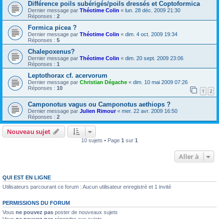
Différence poils subérigés/poils dressés et Coptoformica
Dernier message par
Théotime Colin
«
lun. 28 déc. 2009 21:30
Réponses :
2
Formica picea ?
Dernier message par
Théotime Colin
«
dim. 4 oct. 2009 19:34
Réponses :
5
Chalepoxenus?
Dernier message par
Théotime Colin
«
dim. 20 sept. 2009 23:06
Réponses :
1
Leptothorax cf. acervorum
Dernier message par
Christian Dégache
«
dim. 10 mai 2009 07:26
Réponses :
10
1
2
Camponotus vagus ou Camponotus aethiops ?
Dernier message par
Julien Rimour
«
mer. 22 avr. 2009 16:50
Réponses :
2
Nouveau sujet
10 sujets • Page
1
sur
1
Aller à
QUI EST EN LIGNE
Utilisateurs parcourant ce forum : Aucun utilisateur enregistré et 1 invité
PERMISSIONS DU FORUM
Vous
ne pouvez pas
poster de nouveaux sujets
Vous
ne pouvez pas
répondre aux sujets