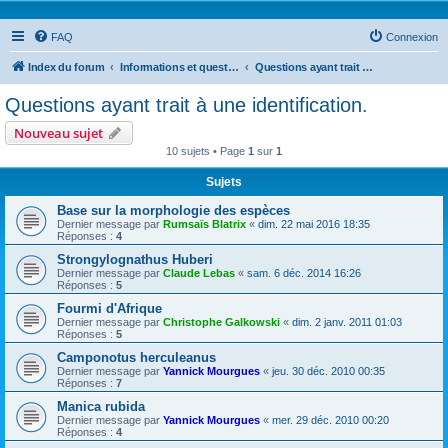
FAQ
Connexion
Index du forum
Informations et questions taxonomiques
Questions ayant trait à une identification.
Questions ayant trait à une identification.
Nouveau sujet
10 sujets • Page
1
sur
1
Sujets
Base sur la morphologie des espèces
Dernier message par
Rumsaïs Blatrix
«
dim. 22 mai 2016 18:35
Réponses :
4
Strongylognathus Huberi
Dernier message par
Claude Lebas
«
sam. 6 déc. 2014 16:26
Réponses :
5
Fourmi d'Afrique
Dernier message par
Christophe Galkowski
«
dim. 2 janv. 2011 01:03
Réponses :
5
Camponotus herculeanus
Dernier message par
Yannick Mourgues
«
jeu. 30 déc. 2010 00:35
Réponses :
7
Manica rubida
Dernier message par
Yannick Mourgues
«
mer. 29 déc. 2010 00:20
Réponses :
4