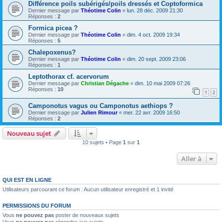
Différence poils subérigés/poils dressés et Coptoformica
Dernier message par
Théotime Colin
«
lun. 28 déc. 2009 21:30
Réponses :
2
Formica picea ?
Dernier message par
Théotime Colin
«
dim. 4 oct. 2009 19:34
Réponses :
5
Chalepoxenus?
Dernier message par
Théotime Colin
«
dim. 20 sept. 2009 23:06
Réponses :
1
Leptothorax cf. acervorum
Dernier message par
Christian Dégache
«
dim. 10 mai 2009 07:26
Réponses :
10
1
2
Camponotus vagus ou Camponotus aethiops ?
Dernier message par
Julien Rimour
«
mer. 22 avr. 2009 16:50
Réponses :
2
Nouveau sujet
10 sujets • Page
1
sur
1
Aller à
QUI EST EN LIGNE
Utilisateurs parcourant ce forum : Aucun utilisateur enregistré et 1 invité
PERMISSIONS DU FORUM
Vous
ne pouvez pas
poster de nouveaux sujets
Vous
ne pouvez pas
répondre aux sujets