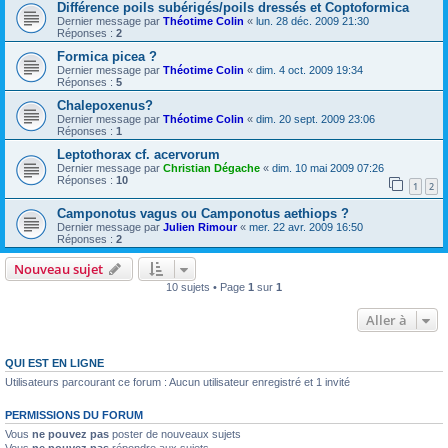
Différence poils subérigés/poils dressés et Coptoformica
Dernier message par
Théotime Colin
«
lun. 28 déc. 2009 21:30
Réponses :
2
Formica picea ?
Dernier message par
Théotime Colin
«
dim. 4 oct. 2009 19:34
Réponses :
5
Chalepoxenus?
Dernier message par
Théotime Colin
«
dim. 20 sept. 2009 23:06
Réponses :
1
Leptothorax cf. acervorum
Dernier message par
Christian Dégache
«
dim. 10 mai 2009 07:26
Réponses :
10
1
2
Camponotus vagus ou Camponotus aethiops ?
Dernier message par
Julien Rimour
«
mer. 22 avr. 2009 16:50
Réponses :
2
Nouveau sujet
10 sujets • Page
1
sur
1
Aller à
QUI EST EN LIGNE
Utilisateurs parcourant ce forum : Aucun utilisateur enregistré et 1 invité
PERMISSIONS DU FORUM
Vous
ne pouvez pas
poster de nouveaux sujets
Vous
ne pouvez pas
répondre aux sujets