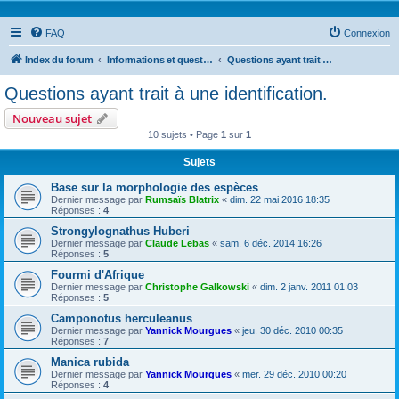
FAQ
Connexion
Index du forum
Informations et questions taxonomiques
Questions ayant trait à une identification.
Questions ayant trait à une identification.
Nouveau sujet
10 sujets • Page
1
sur
1
Sujets
Base sur la morphologie des espèces
Dernier message par
Rumsaïs Blatrix
«
dim. 22 mai 2016 18:35
Réponses :
4
Strongylognathus Huberi
Dernier message par
Claude Lebas
«
sam. 6 déc. 2014 16:26
Réponses :
5
Fourmi d'Afrique
Dernier message par
Christophe Galkowski
«
dim. 2 janv. 2011 01:03
Réponses :
5
Camponotus herculeanus
Dernier message par
Yannick Mourgues
«
jeu. 30 déc. 2010 00:35
Réponses :
7
Manica rubida
Dernier message par
Yannick Mourgues
«
mer. 29 déc. 2010 00:20
Réponses :
4