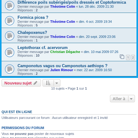
Différence poils subérigés/poils dressés et Coptoformica
Dernier message par
Théotime Colin
«
lun. 28 déc. 2009 21:30
Réponses :
2
Formica picea ?
Dernier message par
Théotime Colin
«
dim. 4 oct. 2009 19:34
Réponses :
5
Chalepoxenus?
Dernier message par
Théotime Colin
«
dim. 20 sept. 2009 23:06
Réponses :
1
Leptothorax cf. acervorum
Dernier message par
Christian Dégache
«
dim. 10 mai 2009 07:26
Réponses :
10
1
2
Camponotus vagus ou Camponotus aethiops ?
Dernier message par
Julien Rimour
«
mer. 22 avr. 2009 16:50
Réponses :
2
Nouveau sujet
10 sujets • Page
1
sur
1
Aller à
QUI EST EN LIGNE
Utilisateurs parcourant ce forum : Aucun utilisateur enregistré et 1 invité
PERMISSIONS DU FORUM
Vous
ne pouvez pas
poster de nouveaux sujets
Vous
ne pouvez pas
répondre aux sujets