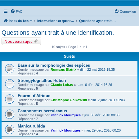
FAQ
Connexion
Index du forum
Informations et questions taxonomiques
Questions ayant trait à une identification.
Questions ayant trait à une identification.
Nouveau sujet
10 sujets • Page
1
sur
1
Sujets
Base sur la morphologie des espèces
Dernier message par
Rumsaïs Blatrix
«
dim. 22 mai 2016 18:35
Réponses :
4
Strongylognathus Huberi
Dernier message par
Claude Lebas
«
sam. 6 déc. 2014 16:26
Réponses :
5
Fourmi d'Afrique
Dernier message par
Christophe Galkowski
«
dim. 2 janv. 2011 01:03
Réponses :
5
Camponotus herculeanus
Dernier message par
Yannick Mourgues
«
jeu. 30 déc. 2010 00:35
Réponses :
7
Manica rubida
Dernier message par
Yannick Mourgues
«
mer. 29 déc. 2010 00:20
Réponses :
4