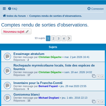
FAQ
Connexion
Index du forum
Comptes rendu de sorties d'observations.
Comptes rendu de sorties d'observations.
Nouveau sujet
1
2
3
4
Suivante
93 sujets
Sujets
Essaimage atratulum
Dernier message par
Christian Dégache
«
mar. 2 juin 2026 16:41
Réponses :
2
Rochepaule myrmécofaune locale, liste des espèces de
fourmis
Dernier message par
Christian Dégache
«
sam. 18 avr. 2026 14:02
Réponses :
17
1
2
Inventaire pour la Franche-Comté
Dernier message par
Bernard Fayard
«
jeu. 28 mai 2020 23:55
Réponses :
9
Goniomma blanci
Dernier message par
Michael Dogliani
«
jeu. 1 déc. 2016 22:13
Réponses :
15
1
2