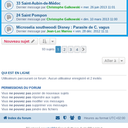
33 Saint-Aubin-de-Médoc
Dernier message par
Christophe Galkowski
«
mer. 26 juin 2013 11:01
24 Saint Pompon
Dernier message par
Christophe Galkowski
«
dim. 10 mars 2013 11:00
Microselia southwoodi Disney : Parasite de C. vagus
Dernier message par
Jean-Luc Marrou
«
ven. 28 déc. 2012 11:11
Nouveau sujet
1
2
3
4
Suivante
93 sujets
Aller à
QUI EST EN LIGNE
Utilisateurs parcourant ce forum : Aucun utilisateur enregistré et 2 invités
PERMISSIONS DU FORUM
Vous
ne pouvez pas
poster de nouveaux sujets
Vous
ne pouvez pas
répondre aux sujets
Vous
ne pouvez pas
modifier vos messages
Vous
ne pouvez pas
supprimer vos messages
Vous
ne pouvez pas
joindre des fichiers
Index du forum
Heures au format
UTC+02:00