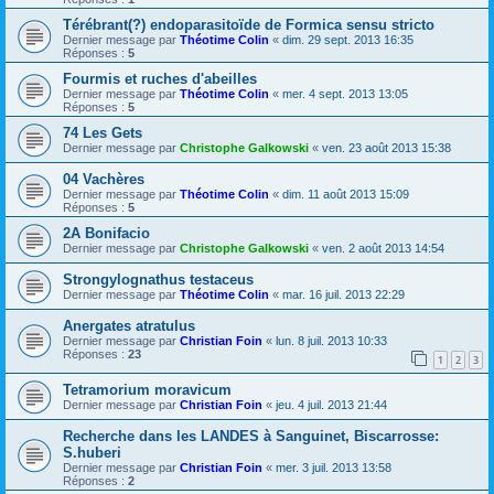
Térébrant(?) endoparasitoïde de Formica sensu stricto
Dernier message par
Théotime Colin
«
dim. 29 sept. 2013 16:35
Réponses :
5
Fourmis et ruches d'abeilles
Dernier message par
Théotime Colin
«
mer. 4 sept. 2013 13:05
Réponses :
5
74 Les Gets
Dernier message par
Christophe Galkowski
«
ven. 23 août 2013 15:38
04 Vachères
Dernier message par
Théotime Colin
«
dim. 11 août 2013 15:09
Réponses :
5
2A Bonifacio
Dernier message par
Christophe Galkowski
«
ven. 2 août 2013 14:54
Strongylognathus testaceus
Dernier message par
Théotime Colin
«
mar. 16 juil. 2013 22:29
Anergates atratulus
Dernier message par
Christian Foin
«
lun. 8 juil. 2013 10:33
Réponses :
23
1
2
3
Tetramorium moravicum
Dernier message par
Christian Foin
«
jeu. 4 juil. 2013 21:44
Recherche dans les LANDES à Sanguinet, Biscarrosse:
S.huberi
Dernier message par
Christian Foin
«
mer. 3 juil. 2013 13:58
Réponses :
2