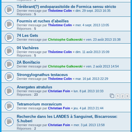
Térébrant(?) endoparasitoïde de Formica sensu stricto
Dernier message par
Théotime Colin
«
dim. 29 sept. 2013 16:35
Réponses :
5
Fourmis et ruches d'abeilles
Dernier message par
Théotime Colin
«
mer. 4 sept. 2013 13:05
Réponses :
5
74 Les Gets
Dernier message par
Christophe Galkowski
«
ven. 23 août 2013 15:38
04 Vachères
Dernier message par
Théotime Colin
«
dim. 11 août 2013 15:09
Réponses :
5
2A Bonifacio
Dernier message par
Christophe Galkowski
«
ven. 2 août 2013 14:54
Strongylognathus testaceus
Dernier message par
Théotime Colin
«
mar. 16 juil. 2013 22:29
Anergates atratulus
Dernier message par
Christian Foin
«
lun. 8 juil. 2013 10:33
Réponses :
23
1
2
3
Tetramorium moravicum
Dernier message par
Christian Foin
«
jeu. 4 juil. 2013 21:44
Recherche dans les LANDES à Sanguinet, Biscarrosse:
S.huberi
Dernier message par
Christian Foin
«
mer. 3 juil. 2013 13:58
Réponses :
2