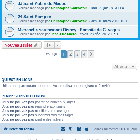
33 Saint-Aubin-de-Médoc
Dernier message par
Christophe Galkowski
«
mer. 26 juin 2013 11:01
24 Saint Pompon
Dernier message par
Christophe Galkowski
«
dim. 10 mars 2013 11:00
Microselia southwoodi Disney : Parasite de C. vagus
Dernier message par
Jean-Luc Marrou
«
ven. 28 déc. 2012 11:11
Nouveau sujet
1
2
3
4
Suivante
93 sujets
Aller à
QUI EST EN LIGNE
Utilisateurs parcourant ce forum : Aucun utilisateur enregistré et 2 invités
PERMISSIONS DU FORUM
Vous
ne pouvez pas
poster de nouveaux sujets
Vous
ne pouvez pas
répondre aux sujets
Vous
ne pouvez pas
modifier vos messages
Vous
ne pouvez pas
supprimer vos messages
Vous
ne pouvez pas
joindre des fichiers
Index du forum
Heures au format
UTC+02:00