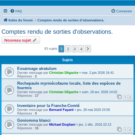
FAQ
Connexion
Index du forum
Comptes rendu de sorties d'observations.
Comptes rendu de sorties d'observations.
Nouveau sujet
1
2
3
4
Suivante
93 sujets
Sujets
Essaimage atratulum
Dernier message par
Christian Dégache
«
mar. 2 juin 2026 16:41
Réponses :
2
Rochepaule myrmécofaune locale, liste des espèces de
fourmis
Dernier message par
Christian Dégache
«
sam. 18 avr. 2026 14:02
Réponses :
17
1
2
Inventaire pour la Franche-Comté
Dernier message par
Bernard Fayard
«
jeu. 28 mai 2020 23:55
Réponses :
9
Goniomma blanci
Dernier message par
Michael Dogliani
«
jeu. 1 déc. 2016 22:13
Réponses :
15
1
2