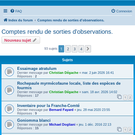
FAQ
Connexion
Index du forum
Comptes rendu de sorties d'observations.
Comptes rendu de sorties d'observations.
Nouveau sujet
1
2
3
4
Suivante
93 sujets
Sujets
Essaimage atratulum
Dernier message par
Christian Dégache
«
mar. 2 juin 2026 16:41
Réponses :
2
Rochepaule myrmécofaune locale, liste des espèces de
fourmis
Dernier message par
Christian Dégache
«
sam. 18 avr. 2026 14:02
Réponses :
17
1
2
Inventaire pour la Franche-Comté
Dernier message par
Bernard Fayard
«
jeu. 28 mai 2020 23:55
Réponses :
9
Goniomma blanci
Dernier message par
Michael Dogliani
«
jeu. 1 déc. 2016 22:13
Réponses :
15
1
2