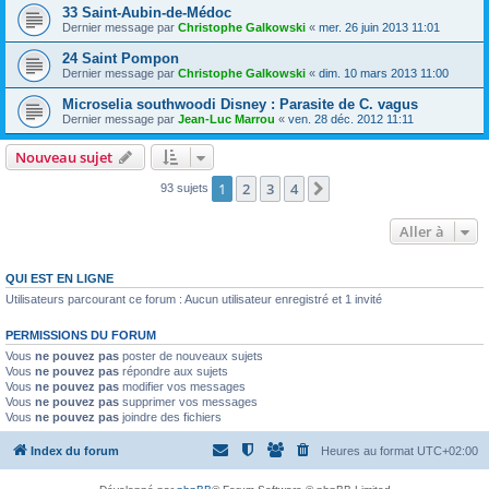
33 Saint-Aubin-de-Médoc
Dernier message par
Christophe Galkowski
«
mer. 26 juin 2013 11:01
24 Saint Pompon
Dernier message par
Christophe Galkowski
«
dim. 10 mars 2013 11:00
Microselia southwoodi Disney : Parasite de C. vagus
Dernier message par
Jean-Luc Marrou
«
ven. 28 déc. 2012 11:11
Nouveau sujet
1
2
3
4
Suivante
93 sujets
Aller à
QUI EST EN LIGNE
Utilisateurs parcourant ce forum : Aucun utilisateur enregistré et 1 invité
PERMISSIONS DU FORUM
Vous
ne pouvez pas
poster de nouveaux sujets
Vous
ne pouvez pas
répondre aux sujets
Vous
ne pouvez pas
modifier vos messages
Vous
ne pouvez pas
supprimer vos messages
Vous
ne pouvez pas
joindre des fichiers
Index du forum
Heures au format
UTC+02:00