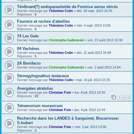
Térébrant(?) endoparasitoïde de Formica sensu stricto
Dernier message par
Théotime Colin
«
dim. 29 sept. 2013 16:35
Réponses :
5
Fourmis et ruches d'abeilles
Dernier message par
Théotime Colin
«
mer. 4 sept. 2013 13:05
Réponses :
5
74 Les Gets
Dernier message par
Christophe Galkowski
«
ven. 23 août 2013 15:38
04 Vachères
Dernier message par
Théotime Colin
«
dim. 11 août 2013 15:09
Réponses :
5
2A Bonifacio
Dernier message par
Christophe Galkowski
«
ven. 2 août 2013 14:54
Strongylognathus testaceus
Dernier message par
Théotime Colin
«
mar. 16 juil. 2013 22:29
Anergates atratulus
Dernier message par
Christian Foin
«
lun. 8 juil. 2013 10:33
Réponses :
23
1
2
3
Tetramorium moravicum
Dernier message par
Christian Foin
«
jeu. 4 juil. 2013 21:44
Recherche dans les LANDES à Sanguinet, Biscarrosse:
S.huberi
Dernier message par
Christian Foin
«
mer. 3 juil. 2013 13:58
Réponses :
2