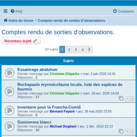
FAQ
Connexion
Index du forum
Comptes rendu de sorties d'observations.
Comptes rendu de sorties d'observations.
Nouveau sujet
1
2
3
4
Suivante
93 sujets
Sujets
Essaimage atratulum
Dernier message par
Christian Dégache
«
mar. 2 juin 2026 16:41
Réponses :
2
Rochepaule myrmécofaune locale, liste des espèces de
fourmis
Dernier message par
Christian Dégache
«
sam. 18 avr. 2026 14:02
Réponses :
17
1
2
Inventaire pour la Franche-Comté
Dernier message par
Bernard Fayard
«
jeu. 28 mai 2020 23:55
Réponses :
9
Goniomma blanci
Dernier message par
Michael Dogliani
«
jeu. 1 déc. 2016 22:13
Réponses :
15
1
2