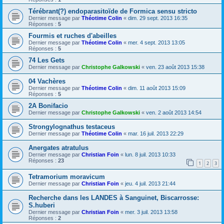
Térébrant(?) endoparasitoïde de Formica sensu stricto
Dernier message par
Théotime Colin
«
dim. 29 sept. 2013 16:35
Réponses :
5
Fourmis et ruches d'abeilles
Dernier message par
Théotime Colin
«
mer. 4 sept. 2013 13:05
Réponses :
5
74 Les Gets
Dernier message par
Christophe Galkowski
«
ven. 23 août 2013 15:38
04 Vachères
Dernier message par
Théotime Colin
«
dim. 11 août 2013 15:09
Réponses :
5
2A Bonifacio
Dernier message par
Christophe Galkowski
«
ven. 2 août 2013 14:54
Strongylognathus testaceus
Dernier message par
Théotime Colin
«
mar. 16 juil. 2013 22:29
Anergates atratulus
Dernier message par
Christian Foin
«
lun. 8 juil. 2013 10:33
Réponses :
23
1
2
3
Tetramorium moravicum
Dernier message par
Christian Foin
«
jeu. 4 juil. 2013 21:44
Recherche dans les LANDES à Sanguinet, Biscarrosse:
S.huberi
Dernier message par
Christian Foin
«
mer. 3 juil. 2013 13:58
Réponses :
2