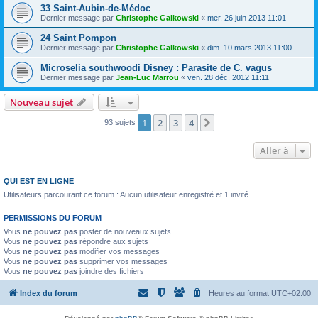
33 Saint-Aubin-de-Médoc
Dernier message par
Christophe Galkowski
«
mer. 26 juin 2013 11:01
24 Saint Pompon
Dernier message par
Christophe Galkowski
«
dim. 10 mars 2013 11:00
Microselia southwoodi Disney : Parasite de C. vagus
Dernier message par
Jean-Luc Marrou
«
ven. 28 déc. 2012 11:11
Nouveau sujet
1
2
3
4
Suivante
93 sujets
Aller à
QUI EST EN LIGNE
Utilisateurs parcourant ce forum : Aucun utilisateur enregistré et 1 invité
PERMISSIONS DU FORUM
Vous
ne pouvez pas
poster de nouveaux sujets
Vous
ne pouvez pas
répondre aux sujets
Vous
ne pouvez pas
modifier vos messages
Vous
ne pouvez pas
supprimer vos messages
Vous
ne pouvez pas
joindre des fichiers
Index du forum
Heures au format
UTC+02:00