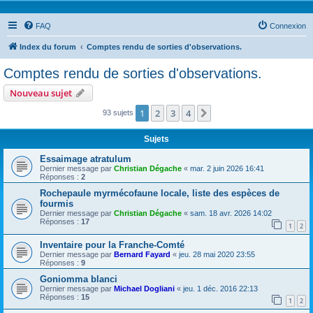
FAQ
Connexion
Index du forum
Comptes rendu de sorties d'observations.
Comptes rendu de sorties d'observations.
Nouveau sujet
1
2
3
4
Suivante
93 sujets
Sujets
Essaimage atratulum
Dernier message par
Christian Dégache
«
mar. 2 juin 2026 16:41
Réponses :
2
Rochepaule myrmécofaune locale, liste des espèces de
fourmis
Dernier message par
Christian Dégache
«
sam. 18 avr. 2026 14:02
Réponses :
17
1
2
Inventaire pour la Franche-Comté
Dernier message par
Bernard Fayard
«
jeu. 28 mai 2020 23:55
Réponses :
9
Goniomma blanci
Dernier message par
Michael Dogliani
«
jeu. 1 déc. 2016 22:13
Réponses :
15
1
2