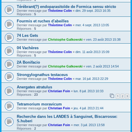
Térébrant(?) endoparasitoïde de Formica sensu stricto
Dernier message par
Théotime Colin
«
dim. 29 sept. 2013 16:35
Réponses :
5
Fourmis et ruches d'abeilles
Dernier message par
Théotime Colin
«
mer. 4 sept. 2013 13:05
Réponses :
5
74 Les Gets
Dernier message par
Christophe Galkowski
«
ven. 23 août 2013 15:38
04 Vachères
Dernier message par
Théotime Colin
«
dim. 11 août 2013 15:09
Réponses :
5
2A Bonifacio
Dernier message par
Christophe Galkowski
«
ven. 2 août 2013 14:54
Strongylognathus testaceus
Dernier message par
Théotime Colin
«
mar. 16 juil. 2013 22:29
Anergates atratulus
Dernier message par
Christian Foin
«
lun. 8 juil. 2013 10:33
Réponses :
23
1
2
3
Tetramorium moravicum
Dernier message par
Christian Foin
«
jeu. 4 juil. 2013 21:44
Recherche dans les LANDES à Sanguinet, Biscarrosse:
S.huberi
Dernier message par
Christian Foin
«
mer. 3 juil. 2013 13:58
Réponses :
2