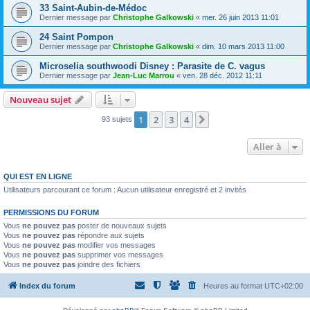
33 Saint-Aubin-de-Médoc
Dernier message par
Christophe Galkowski
«
mer. 26 juin 2013 11:01
24 Saint Pompon
Dernier message par
Christophe Galkowski
«
dim. 10 mars 2013 11:00
Microselia southwoodi Disney : Parasite de C. vagus
Dernier message par
Jean-Luc Marrou
«
ven. 28 déc. 2012 11:11
Nouveau sujet
1
2
3
4
Suivante
93 sujets
Aller à
QUI EST EN LIGNE
Utilisateurs parcourant ce forum : Aucun utilisateur enregistré et 2 invités
PERMISSIONS DU FORUM
Vous
ne pouvez pas
poster de nouveaux sujets
Vous
ne pouvez pas
répondre aux sujets
Vous
ne pouvez pas
modifier vos messages
Vous
ne pouvez pas
supprimer vos messages
Vous
ne pouvez pas
joindre des fichiers
Index du forum
Heures au format
UTC+02:00