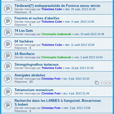
Térébrant(?) endoparasitoïde de Formica sensu stricto
Dernier message par
Théotime Colin
«
dim. 29 sept. 2013 16:35
Réponses :
5
Fourmis et ruches d'abeilles
Dernier message par
Théotime Colin
«
mer. 4 sept. 2013 13:05
Réponses :
5
74 Les Gets
Dernier message par
Christophe Galkowski
«
ven. 23 août 2013 15:38
04 Vachères
Dernier message par
Théotime Colin
«
dim. 11 août 2013 15:09
Réponses :
5
2A Bonifacio
Dernier message par
Christophe Galkowski
«
ven. 2 août 2013 14:54
Strongylognathus testaceus
Dernier message par
Théotime Colin
«
mar. 16 juil. 2013 22:29
Anergates atratulus
Dernier message par
Christian Foin
«
lun. 8 juil. 2013 10:33
Réponses :
23
1
2
3
Tetramorium moravicum
Dernier message par
Christian Foin
«
jeu. 4 juil. 2013 21:44
Recherche dans les LANDES à Sanguinet, Biscarrosse:
S.huberi
Dernier message par
Christian Foin
«
mer. 3 juil. 2013 13:58
Réponses :
2