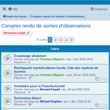
FAQ
Connexion
Index du forum
Comptes rendu de sorties d'observations.
Comptes rendu de sorties d'observations.
Nouveau sujet
1
2
3
4
Suivante
93 sujets
Sujets
Essaimage atratulum
Dernier message par
Christian Dégache
«
mar. 2 juin 2026 16:41
Réponses :
2
Rochepaule myrmécofaune locale, liste des espèces de
fourmis
Dernier message par
Christian Dégache
«
sam. 18 avr. 2026 14:02
Réponses :
17
1
2
Inventaire pour la Franche-Comté
Dernier message par
Bernard Fayard
«
jeu. 28 mai 2020 23:55
Réponses :
9
Goniomma blanci
Dernier message par
Michael Dogliani
«
jeu. 1 déc. 2016 22:13
Réponses :
15
1
2