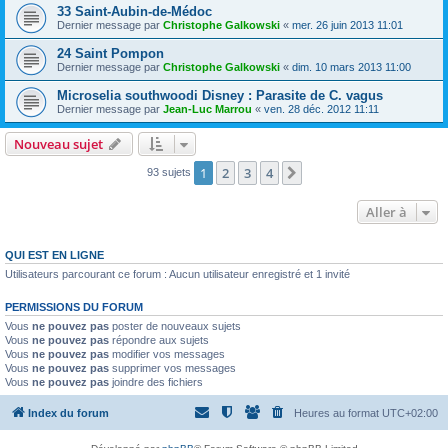
33 Saint-Aubin-de-Médoc
Dernier message par
Christophe Galkowski
«
mer. 26 juin 2013 11:01
24 Saint Pompon
Dernier message par
Christophe Galkowski
«
dim. 10 mars 2013 11:00
Microselia southwoodi Disney : Parasite de C. vagus
Dernier message par
Jean-Luc Marrou
«
ven. 28 déc. 2012 11:11
Nouveau sujet
1
2
3
4
Suivante
93 sujets
Aller à
QUI EST EN LIGNE
Utilisateurs parcourant ce forum : Aucun utilisateur enregistré et 1 invité
PERMISSIONS DU FORUM
Vous
ne pouvez pas
poster de nouveaux sujets
Vous
ne pouvez pas
répondre aux sujets
Vous
ne pouvez pas
modifier vos messages
Vous
ne pouvez pas
supprimer vos messages
Vous
ne pouvez pas
joindre des fichiers
Index du forum
Heures au format
UTC+02:00