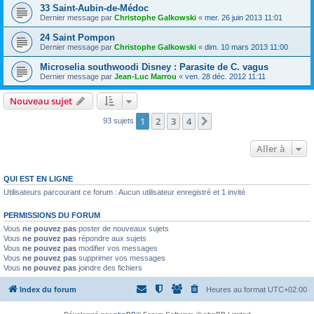
33 Saint-Aubin-de-Médoc
Dernier message par
Christophe Galkowski
«
mer. 26 juin 2013 11:01
24 Saint Pompon
Dernier message par
Christophe Galkowski
«
dim. 10 mars 2013 11:00
Microselia southwoodi Disney : Parasite de C. vagus
Dernier message par
Jean-Luc Marrou
«
ven. 28 déc. 2012 11:11
Nouveau sujet
1
2
3
4
Suivante
93 sujets
Aller à
QUI EST EN LIGNE
Utilisateurs parcourant ce forum : Aucun utilisateur enregistré et 1 invité
PERMISSIONS DU FORUM
Vous
ne pouvez pas
poster de nouveaux sujets
Vous
ne pouvez pas
répondre aux sujets
Vous
ne pouvez pas
modifier vos messages
Vous
ne pouvez pas
supprimer vos messages
Vous
ne pouvez pas
joindre des fichiers
Index du forum
Heures au format
UTC+02:00