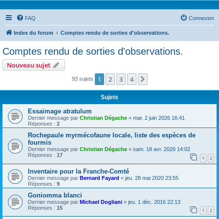
FAQ
Connexion
Index du forum
Comptes rendu de sorties d'observations.
Comptes rendu de sorties d'observations.
Nouveau sujet
1
2
3
4
Suivante
93 sujets
Sujets
Essaimage atratulum
Dernier message par
Christian Dégache
«
mar. 2 juin 2026 16:41
Réponses :
2
Rochepaule myrmécofaune locale, liste des espèces de
fourmis
Dernier message par
Christian Dégache
«
sam. 18 avr. 2026 14:02
Réponses :
17
1
2
Inventaire pour la Franche-Comté
Dernier message par
Bernard Fayard
«
jeu. 28 mai 2020 23:55
Réponses :
9
Goniomma blanci
Dernier message par
Michael Dogliani
«
jeu. 1 déc. 2016 22:13
Réponses :
15
1
2