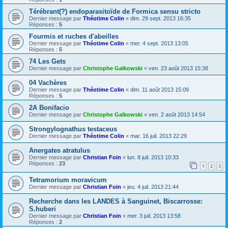
Térébrant(?) endoparasitoïde de Formica sensu stricto
Dernier message par
Théotime Colin
«
dim. 29 sept. 2013 16:35
Réponses :
5
Fourmis et ruches d'abeilles
Dernier message par
Théotime Colin
«
mer. 4 sept. 2013 13:05
Réponses :
5
74 Les Gets
Dernier message par
Christophe Galkowski
«
ven. 23 août 2013 15:38
04 Vachères
Dernier message par
Théotime Colin
«
dim. 11 août 2013 15:09
Réponses :
5
2A Bonifacio
Dernier message par
Christophe Galkowski
«
ven. 2 août 2013 14:54
Strongylognathus testaceus
Dernier message par
Théotime Colin
«
mar. 16 juil. 2013 22:29
Anergates atratulus
Dernier message par
Christian Foin
«
lun. 8 juil. 2013 10:33
Réponses :
23
1
2
3
Tetramorium moravicum
Dernier message par
Christian Foin
«
jeu. 4 juil. 2013 21:44
Recherche dans les LANDES à Sanguinet, Biscarrosse:
S.huberi
Dernier message par
Christian Foin
«
mer. 3 juil. 2013 13:58
Réponses :
2