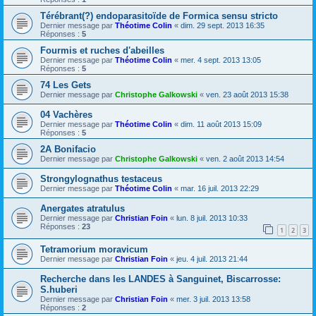
Térébrant(?) endoparasitoïde de Formica sensu stricto
Dernier message par
Théotime Colin
«
dim. 29 sept. 2013 16:35
Réponses :
5
Fourmis et ruches d'abeilles
Dernier message par
Théotime Colin
«
mer. 4 sept. 2013 13:05
Réponses :
5
74 Les Gets
Dernier message par
Christophe Galkowski
«
ven. 23 août 2013 15:38
04 Vachères
Dernier message par
Théotime Colin
«
dim. 11 août 2013 15:09
Réponses :
5
2A Bonifacio
Dernier message par
Christophe Galkowski
«
ven. 2 août 2013 14:54
Strongylognathus testaceus
Dernier message par
Théotime Colin
«
mar. 16 juil. 2013 22:29
Anergates atratulus
Dernier message par
Christian Foin
«
lun. 8 juil. 2013 10:33
Réponses :
23
1
2
3
Tetramorium moravicum
Dernier message par
Christian Foin
«
jeu. 4 juil. 2013 21:44
Recherche dans les LANDES à Sanguinet, Biscarrosse:
S.huberi
Dernier message par
Christian Foin
«
mer. 3 juil. 2013 13:58
Réponses :
2