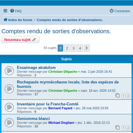
FAQ
Connexion
Index du forum
Comptes rendu de sorties d'observations.
Comptes rendu de sorties d'observations.
Nouveau sujet
1
2
3
4
Suivante
93 sujets
Sujets
Essaimage atratulum
Dernier message par
Christian Dégache
«
mar. 2 juin 2026 16:41
Réponses :
2
Rochepaule myrmécofaune locale, liste des espèces de
fourmis
Dernier message par
Christian Dégache
«
sam. 18 avr. 2026 14:02
Réponses :
17
1
2
Inventaire pour la Franche-Comté
Dernier message par
Bernard Fayard
«
jeu. 28 mai 2020 23:55
Réponses :
9
Goniomma blanci
Dernier message par
Michael Dogliani
«
jeu. 1 déc. 2016 22:13
Réponses :
15
1
2