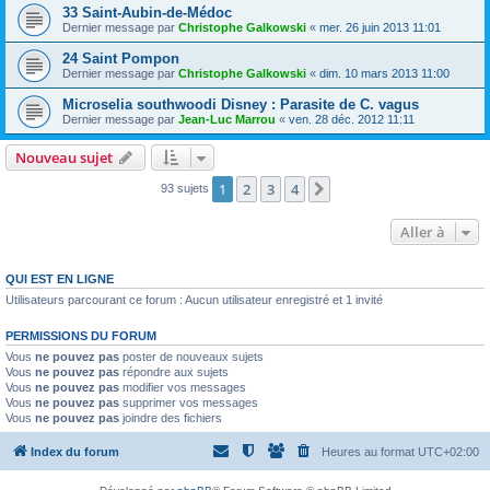
33 Saint-Aubin-de-Médoc
Dernier message par
Christophe Galkowski
«
mer. 26 juin 2013 11:01
24 Saint Pompon
Dernier message par
Christophe Galkowski
«
dim. 10 mars 2013 11:00
Microselia southwoodi Disney : Parasite de C. vagus
Dernier message par
Jean-Luc Marrou
«
ven. 28 déc. 2012 11:11
Nouveau sujet
1
2
3
4
Suivante
93 sujets
Aller à
QUI EST EN LIGNE
Utilisateurs parcourant ce forum : Aucun utilisateur enregistré et 1 invité
PERMISSIONS DU FORUM
Vous
ne pouvez pas
poster de nouveaux sujets
Vous
ne pouvez pas
répondre aux sujets
Vous
ne pouvez pas
modifier vos messages
Vous
ne pouvez pas
supprimer vos messages
Vous
ne pouvez pas
joindre des fichiers
Index du forum
Heures au format
UTC+02:00