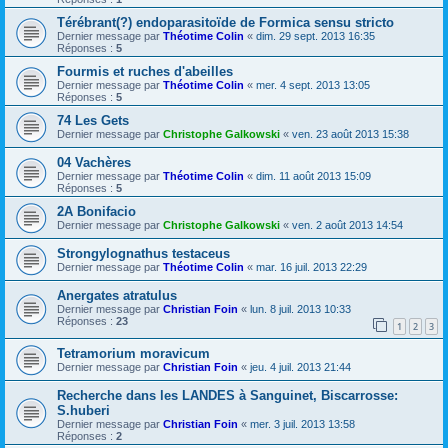
Térébrant(?) endoparasitoïde de Formica sensu stricto
Dernier message par
Théotime Colin
«
dim. 29 sept. 2013 16:35
Réponses :
5
Fourmis et ruches d'abeilles
Dernier message par
Théotime Colin
«
mer. 4 sept. 2013 13:05
Réponses :
5
74 Les Gets
Dernier message par
Christophe Galkowski
«
ven. 23 août 2013 15:38
04 Vachères
Dernier message par
Théotime Colin
«
dim. 11 août 2013 15:09
Réponses :
5
2A Bonifacio
Dernier message par
Christophe Galkowski
«
ven. 2 août 2013 14:54
Strongylognathus testaceus
Dernier message par
Théotime Colin
«
mar. 16 juil. 2013 22:29
Anergates atratulus
Dernier message par
Christian Foin
«
lun. 8 juil. 2013 10:33
Réponses :
23
1
2
3
Tetramorium moravicum
Dernier message par
Christian Foin
«
jeu. 4 juil. 2013 21:44
Recherche dans les LANDES à Sanguinet, Biscarrosse:
S.huberi
Dernier message par
Christian Foin
«
mer. 3 juil. 2013 13:58
Réponses :
2