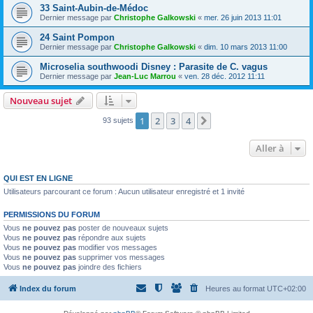
33 Saint-Aubin-de-Médoc
Dernier message par
Christophe Galkowski
«
mer. 26 juin 2013 11:01
24 Saint Pompon
Dernier message par
Christophe Galkowski
«
dim. 10 mars 2013 11:00
Microselia southwoodi Disney : Parasite de C. vagus
Dernier message par
Jean-Luc Marrou
«
ven. 28 déc. 2012 11:11
Nouveau sujet
1
2
3
4
Suivante
93 sujets
Aller à
QUI EST EN LIGNE
Utilisateurs parcourant ce forum : Aucun utilisateur enregistré et 1 invité
PERMISSIONS DU FORUM
Vous
ne pouvez pas
poster de nouveaux sujets
Vous
ne pouvez pas
répondre aux sujets
Vous
ne pouvez pas
modifier vos messages
Vous
ne pouvez pas
supprimer vos messages
Vous
ne pouvez pas
joindre des fichiers
Index du forum
Heures au format
UTC+02:00