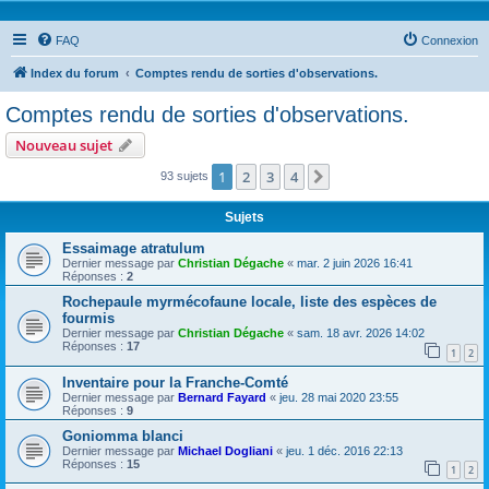
FAQ
Connexion
Index du forum
Comptes rendu de sorties d'observations.
Comptes rendu de sorties d'observations.
Nouveau sujet
1
2
3
4
Suivante
93 sujets
Sujets
Essaimage atratulum
Dernier message par
Christian Dégache
«
mar. 2 juin 2026 16:41
Réponses :
2
Rochepaule myrmécofaune locale, liste des espèces de
fourmis
Dernier message par
Christian Dégache
«
sam. 18 avr. 2026 14:02
Réponses :
17
1
2
Inventaire pour la Franche-Comté
Dernier message par
Bernard Fayard
«
jeu. 28 mai 2020 23:55
Réponses :
9
Goniomma blanci
Dernier message par
Michael Dogliani
«
jeu. 1 déc. 2016 22:13
Réponses :
15
1
2