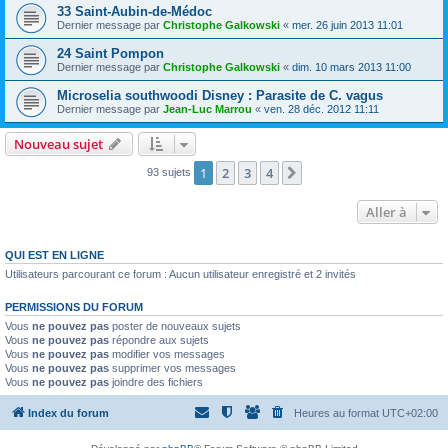
33 Saint-Aubin-de-Médoc
Dernier message par
Christophe Galkowski
«
mer. 26 juin 2013 11:01
24 Saint Pompon
Dernier message par
Christophe Galkowski
«
dim. 10 mars 2013 11:00
Microselia southwoodi Disney : Parasite de C. vagus
Dernier message par
Jean-Luc Marrou
«
ven. 28 déc. 2012 11:11
Nouveau sujet
1
2
3
4
Suivante
93 sujets
Aller à
QUI EST EN LIGNE
Utilisateurs parcourant ce forum : Aucun utilisateur enregistré et 2 invités
PERMISSIONS DU FORUM
Vous
ne pouvez pas
poster de nouveaux sujets
Vous
ne pouvez pas
répondre aux sujets
Vous
ne pouvez pas
modifier vos messages
Vous
ne pouvez pas
supprimer vos messages
Vous
ne pouvez pas
joindre des fichiers
Index du forum
Heures au format
UTC+02:00