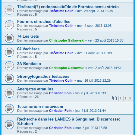
Térébrant(?) endoparasitoïde de Formica sensu stricto
Dernier message par
Théotime Colin
«
dim. 29 sept. 2013 16:35
Réponses :
5
Fourmis et ruches d'abeilles
Dernier message par
Théotime Colin
«
mer. 4 sept. 2013 13:05
Réponses :
5
74 Les Gets
Dernier message par
Christophe Galkowski
«
ven. 23 août 2013 15:38
04 Vachères
Dernier message par
Théotime Colin
«
dim. 11 août 2013 15:09
Réponses :
5
2A Bonifacio
Dernier message par
Christophe Galkowski
«
ven. 2 août 2013 14:54
Strongylognathus testaceus
Dernier message par
Théotime Colin
«
mar. 16 juil. 2013 22:29
Anergates atratulus
Dernier message par
Christian Foin
«
lun. 8 juil. 2013 10:33
Réponses :
23
1
2
3
Tetramorium moravicum
Dernier message par
Christian Foin
«
jeu. 4 juil. 2013 21:44
Recherche dans les LANDES à Sanguinet, Biscarrosse:
S.huberi
Dernier message par
Christian Foin
«
mer. 3 juil. 2013 13:58
Réponses :
2