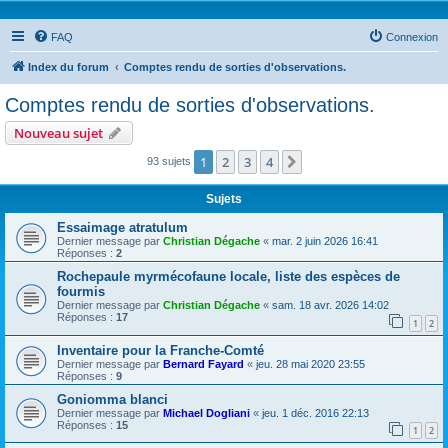
FAQ
Connexion
Index du forum
Comptes rendu de sorties d'observations.
Comptes rendu de sorties d'observations.
Nouveau sujet
1
2
3
4
Suivante
93 sujets
Sujets
Essaimage atratulum
Dernier message par
Christian Dégache
«
mar. 2 juin 2026 16:41
Réponses :
2
Rochepaule myrmécofaune locale, liste des espèces de
fourmis
Dernier message par
Christian Dégache
«
sam. 18 avr. 2026 14:02
Réponses :
17
1
2
Inventaire pour la Franche-Comté
Dernier message par
Bernard Fayard
«
jeu. 28 mai 2020 23:55
Réponses :
9
Goniomma blanci
Dernier message par
Michael Dogliani
«
jeu. 1 déc. 2016 22:13
Réponses :
15
1
2