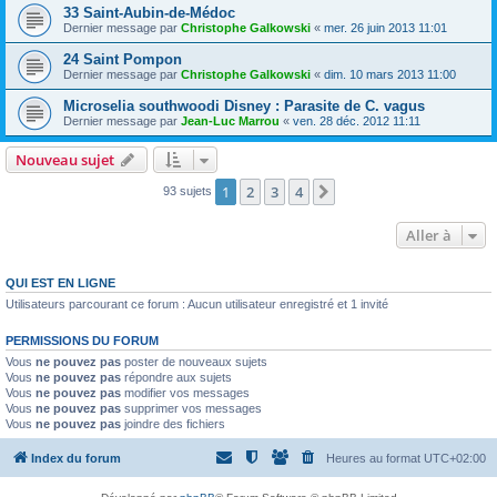
33 Saint-Aubin-de-Médoc
Dernier message par
Christophe Galkowski
«
mer. 26 juin 2013 11:01
24 Saint Pompon
Dernier message par
Christophe Galkowski
«
dim. 10 mars 2013 11:00
Microselia southwoodi Disney : Parasite de C. vagus
Dernier message par
Jean-Luc Marrou
«
ven. 28 déc. 2012 11:11
Nouveau sujet
1
2
3
4
Suivante
93 sujets
Aller à
QUI EST EN LIGNE
Utilisateurs parcourant ce forum : Aucun utilisateur enregistré et 1 invité
PERMISSIONS DU FORUM
Vous
ne pouvez pas
poster de nouveaux sujets
Vous
ne pouvez pas
répondre aux sujets
Vous
ne pouvez pas
modifier vos messages
Vous
ne pouvez pas
supprimer vos messages
Vous
ne pouvez pas
joindre des fichiers
Index du forum
Heures au format
UTC+02:00