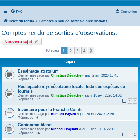
FAQ
Connexion
Index du forum
Comptes rendu de sorties d'observations.
Comptes rendu de sorties d'observations.
Nouveau sujet
1
2
3
4
Suivante
93 sujets
Sujets
Essaimage atratulum
Dernier message par
Christian Dégache
«
mar. 2 juin 2026 16:41
Réponses :
2
Rochepaule myrmécofaune locale, liste des espèces de
fourmis
Dernier message par
Christian Dégache
«
sam. 18 avr. 2026 14:02
Réponses :
17
1
2
Inventaire pour la Franche-Comté
Dernier message par
Bernard Fayard
«
jeu. 28 mai 2020 23:55
Réponses :
9
Goniomma blanci
Dernier message par
Michael Dogliani
«
jeu. 1 déc. 2016 22:13
Réponses :
15
1
2