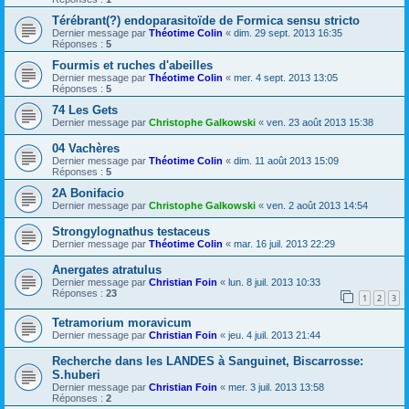
Térébrant(?) endoparasitoïde de Formica sensu stricto
Dernier message par
Théotime Colin
«
dim. 29 sept. 2013 16:35
Réponses :
5
Fourmis et ruches d'abeilles
Dernier message par
Théotime Colin
«
mer. 4 sept. 2013 13:05
Réponses :
5
74 Les Gets
Dernier message par
Christophe Galkowski
«
ven. 23 août 2013 15:38
04 Vachères
Dernier message par
Théotime Colin
«
dim. 11 août 2013 15:09
Réponses :
5
2A Bonifacio
Dernier message par
Christophe Galkowski
«
ven. 2 août 2013 14:54
Strongylognathus testaceus
Dernier message par
Théotime Colin
«
mar. 16 juil. 2013 22:29
Anergates atratulus
Dernier message par
Christian Foin
«
lun. 8 juil. 2013 10:33
Réponses :
23
1
2
3
Tetramorium moravicum
Dernier message par
Christian Foin
«
jeu. 4 juil. 2013 21:44
Recherche dans les LANDES à Sanguinet, Biscarrosse:
S.huberi
Dernier message par
Christian Foin
«
mer. 3 juil. 2013 13:58
Réponses :
2