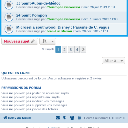
33 Saint-Aubin-de-Médoc
Dernier message par
Christophe Galkowski
«
mer. 26 juin 2013 11:01
24 Saint Pompon
Dernier message par
Christophe Galkowski
«
dim. 10 mars 2013 11:00
Microselia southwoodi Disney : Parasite de C. vagus
Dernier message par
Jean-Luc Marrou
«
ven. 28 déc. 2012 11:11
Nouveau sujet
1
2
3
4
Suivante
93 sujets
Aller à
QUI EST EN LIGNE
Utilisateurs parcourant ce forum : Aucun utilisateur enregistré et 2 invités
PERMISSIONS DU FORUM
Vous
ne pouvez pas
poster de nouveaux sujets
Vous
ne pouvez pas
répondre aux sujets
Vous
ne pouvez pas
modifier vos messages
Vous
ne pouvez pas
supprimer vos messages
Vous
ne pouvez pas
joindre des fichiers
Index du forum
Heures au format
UTC+02:00