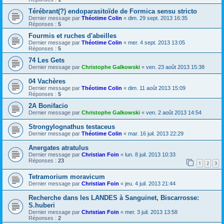
Térébrant(?) endoparasitoïde de Formica sensu stricto
Dernier message par
Théotime Colin
«
dim. 29 sept. 2013 16:35
Réponses :
5
Fourmis et ruches d'abeilles
Dernier message par
Théotime Colin
«
mer. 4 sept. 2013 13:05
Réponses :
5
74 Les Gets
Dernier message par
Christophe Galkowski
«
ven. 23 août 2013 15:38
04 Vachères
Dernier message par
Théotime Colin
«
dim. 11 août 2013 15:09
Réponses :
5
2A Bonifacio
Dernier message par
Christophe Galkowski
«
ven. 2 août 2013 14:54
Strongylognathus testaceus
Dernier message par
Théotime Colin
«
mar. 16 juil. 2013 22:29
Anergates atratulus
Dernier message par
Christian Foin
«
lun. 8 juil. 2013 10:33
Réponses :
23
1
2
3
Tetramorium moravicum
Dernier message par
Christian Foin
«
jeu. 4 juil. 2013 21:44
Recherche dans les LANDES à Sanguinet, Biscarrosse:
S.huberi
Dernier message par
Christian Foin
«
mer. 3 juil. 2013 13:58
Réponses :
2