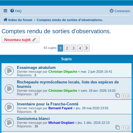
FAQ
Connexion
Index du forum
Comptes rendu de sorties d'observations.
Comptes rendu de sorties d'observations.
Nouveau sujet
1
2
3
4
Suivante
93 sujets
Sujets
Essaimage atratulum
Dernier message par
Christian Dégache
«
mar. 2 juin 2026 16:41
Réponses :
2
Rochepaule myrmécofaune locale, liste des espèces de
fourmis
Dernier message par
Christian Dégache
«
sam. 18 avr. 2026 14:02
Réponses :
17
1
2
Inventaire pour la Franche-Comté
Dernier message par
Bernard Fayard
«
jeu. 28 mai 2020 23:55
Réponses :
9
Goniomma blanci
Dernier message par
Michael Dogliani
«
jeu. 1 déc. 2016 22:13
Réponses :
15
1
2