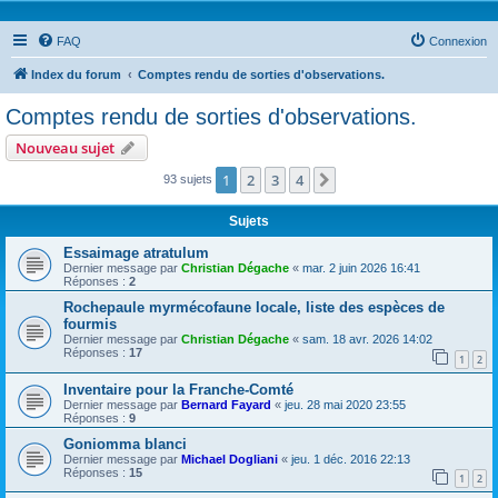
FAQ
Connexion
Index du forum
Comptes rendu de sorties d'observations.
Comptes rendu de sorties d'observations.
Nouveau sujet
1
2
3
4
Suivante
93 sujets
Sujets
Essaimage atratulum
Dernier message par
Christian Dégache
«
mar. 2 juin 2026 16:41
Réponses :
2
Rochepaule myrmécofaune locale, liste des espèces de
fourmis
Dernier message par
Christian Dégache
«
sam. 18 avr. 2026 14:02
Réponses :
17
1
2
Inventaire pour la Franche-Comté
Dernier message par
Bernard Fayard
«
jeu. 28 mai 2020 23:55
Réponses :
9
Goniomma blanci
Dernier message par
Michael Dogliani
«
jeu. 1 déc. 2016 22:13
Réponses :
15
1
2