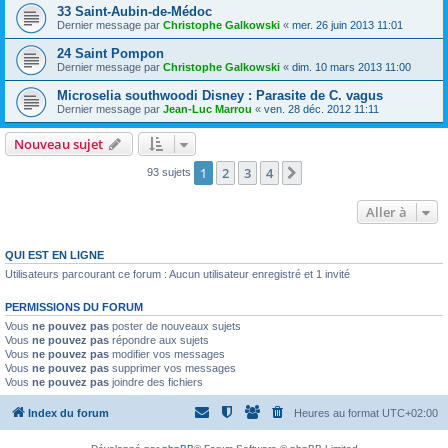
33 Saint-Aubin-de-Médoc
Dernier message par
Christophe Galkowski
«
mer. 26 juin 2013 11:01
24 Saint Pompon
Dernier message par
Christophe Galkowski
«
dim. 10 mars 2013 11:00
Microselia southwoodi Disney : Parasite de C. vagus
Dernier message par
Jean-Luc Marrou
«
ven. 28 déc. 2012 11:11
Nouveau sujet
1
2
3
4
Suivante
93 sujets
Aller à
QUI EST EN LIGNE
Utilisateurs parcourant ce forum : Aucun utilisateur enregistré et 1 invité
PERMISSIONS DU FORUM
Vous
ne pouvez pas
poster de nouveaux sujets
Vous
ne pouvez pas
répondre aux sujets
Vous
ne pouvez pas
modifier vos messages
Vous
ne pouvez pas
supprimer vos messages
Vous
ne pouvez pas
joindre des fichiers
Index du forum
Heures au format
UTC+02:00