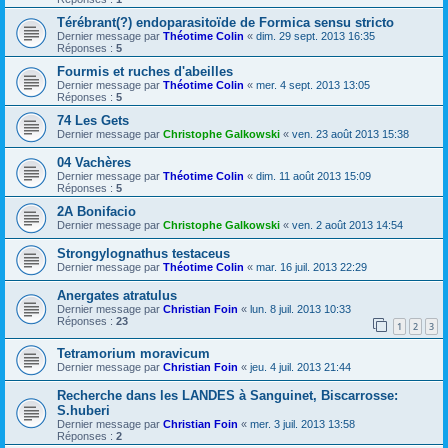
Térébrant(?) endoparasitoïde de Formica sensu stricto
Dernier message par
Théotime Colin
«
dim. 29 sept. 2013 16:35
Réponses :
5
Fourmis et ruches d'abeilles
Dernier message par
Théotime Colin
«
mer. 4 sept. 2013 13:05
Réponses :
5
74 Les Gets
Dernier message par
Christophe Galkowski
«
ven. 23 août 2013 15:38
04 Vachères
Dernier message par
Théotime Colin
«
dim. 11 août 2013 15:09
Réponses :
5
2A Bonifacio
Dernier message par
Christophe Galkowski
«
ven. 2 août 2013 14:54
Strongylognathus testaceus
Dernier message par
Théotime Colin
«
mar. 16 juil. 2013 22:29
Anergates atratulus
Dernier message par
Christian Foin
«
lun. 8 juil. 2013 10:33
Réponses :
23
1
2
3
Tetramorium moravicum
Dernier message par
Christian Foin
«
jeu. 4 juil. 2013 21:44
Recherche dans les LANDES à Sanguinet, Biscarrosse:
S.huberi
Dernier message par
Christian Foin
«
mer. 3 juil. 2013 13:58
Réponses :
2