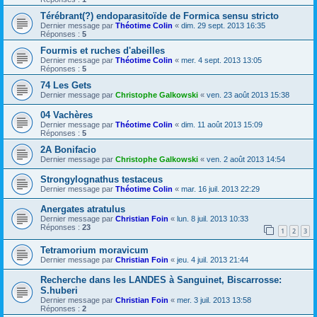
Térébrant(?) endoparasitoïde de Formica sensu stricto
Dernier message par
Théotime Colin
«
dim. 29 sept. 2013 16:35
Réponses :
5
Fourmis et ruches d'abeilles
Dernier message par
Théotime Colin
«
mer. 4 sept. 2013 13:05
Réponses :
5
74 Les Gets
Dernier message par
Christophe Galkowski
«
ven. 23 août 2013 15:38
04 Vachères
Dernier message par
Théotime Colin
«
dim. 11 août 2013 15:09
Réponses :
5
2A Bonifacio
Dernier message par
Christophe Galkowski
«
ven. 2 août 2013 14:54
Strongylognathus testaceus
Dernier message par
Théotime Colin
«
mar. 16 juil. 2013 22:29
Anergates atratulus
Dernier message par
Christian Foin
«
lun. 8 juil. 2013 10:33
Réponses :
23
1
2
3
Tetramorium moravicum
Dernier message par
Christian Foin
«
jeu. 4 juil. 2013 21:44
Recherche dans les LANDES à Sanguinet, Biscarrosse:
S.huberi
Dernier message par
Christian Foin
«
mer. 3 juil. 2013 13:58
Réponses :
2