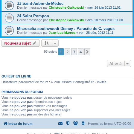
33 Saint-Aubin-de-Médoc
Dernier message par
Christophe Galkowski
«
mer. 26 juin 2013 11:01
24 Saint Pompon
Dernier message par
Christophe Galkowski
«
dim. 10 mars 2013 11:00
Microselia southwoodi Disney : Parasite de C. vagus
Dernier message par
Jean-Luc Marrou
«
ven. 28 déc. 2012 11:11
Nouveau sujet
1
2
3
4
Suivante
93 sujets
Aller à
QUI EST EN LIGNE
Utilisateurs parcourant ce forum : Aucun utilisateur enregistré et 2 invités
PERMISSIONS DU FORUM
Vous
ne pouvez pas
poster de nouveaux sujets
Vous
ne pouvez pas
répondre aux sujets
Vous
ne pouvez pas
modifier vos messages
Vous
ne pouvez pas
supprimer vos messages
Vous
ne pouvez pas
joindre des fichiers
Index du forum
Heures au format
UTC+02:00