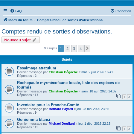
FAQ
Connexion
Index du forum
Comptes rendu de sorties d'observations.
Comptes rendu de sorties d'observations.
Nouveau sujet
1
2
3
4
Suivante
93 sujets
Sujets
Essaimage atratulum
Dernier message par
Christian Dégache
«
mar. 2 juin 2026 16:41
Réponses :
2
Rochepaule myrmécofaune locale, liste des espèces de
fourmis
Dernier message par
Christian Dégache
«
sam. 18 avr. 2026 14:02
Réponses :
17
1
2
Inventaire pour la Franche-Comté
Dernier message par
Bernard Fayard
«
jeu. 28 mai 2020 23:55
Réponses :
9
Goniomma blanci
Dernier message par
Michael Dogliani
«
jeu. 1 déc. 2016 22:13
Réponses :
15
1
2