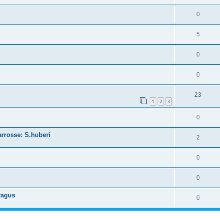
0
5
0
0
23
1
2
3
0
rrosse: S.huberi
2
0
0
vagus
0