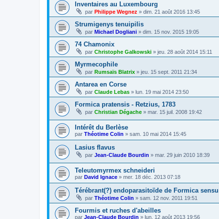
Inventaires au Luxembourg
par
Philippe Wegnez
»
dim. 21 août 2016 13:45
Strumigenys tenuipilis
par
Michael Dogliani
»
dim. 15 nov. 2015 19:05
74 Chamonix
par
Christophe Galkowski
»
jeu. 28 août 2014 15:11
Myrmecophile
par
Rumsaïs Blatrix
»
jeu. 15 sept. 2011 21:34
Antarea en Corse
par
Claude Lebas
»
lun. 19 mai 2014 23:50
Formica pratensis - Retzius, 1783
par
Christian Dégache
»
mar. 15 juil. 2008 19:42
Intérêt du Berlèse
par
Théotime Colin
»
sam. 10 mai 2014 15:45
Lasius flavus
par
Jean-Claude Bourdin
»
mar. 29 juin 2010 18:39
Teleutomyrmex schneideri
par
David Ignace
»
mer. 18 déc. 2013 07:18
Térébrant(?) endoparasitoïde de Formica sensu 
par
Théotime Colin
»
sam. 12 nov. 2011 19:51
Fourmis et ruches d'abeilles
par
Jean-Claude Bourdin
»
lun. 12 août 2013 19:56