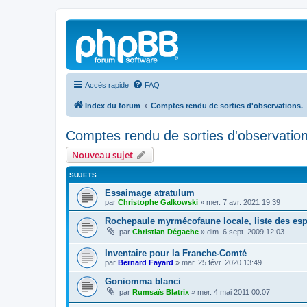
Accès rapide
FAQ
Index du forum
Comptes rendu de sorties d'observations.
Comptes rendu de sorties d'observation
Nouveau sujet
SUJETS
Essaimage atratulum
par
Christophe Galkowski
»
mer. 7 avr. 2021 19:39
Rochepaule myrmécofaune locale, liste des es
par
Christian Dégache
»
dim. 6 sept. 2009 12:03
Inventaire pour la Franche-Comté
par
Bernard Fayard
»
mar. 25 févr. 2020 13:49
Goniomma blanci
par
Rumsaïs Blatrix
»
mer. 4 mai 2011 00:07