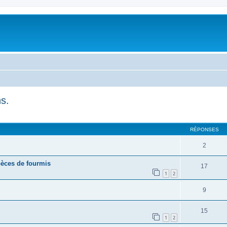
s.
RÉPONSES
2
pèces de fourmis
17
1
2
9
15
1
2