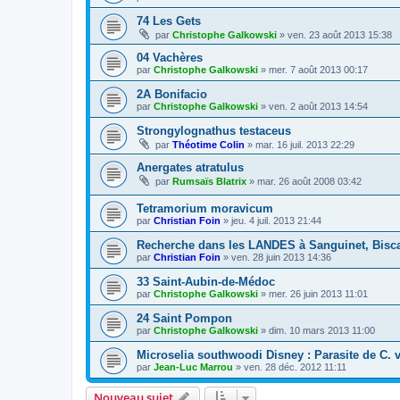
74 Les Gets
par
Christophe Galkowski
»
ven. 23 août 2013 15:38
04 Vachères
par
Christophe Galkowski
»
mer. 7 août 2013 00:17
2A Bonifacio
par
Christophe Galkowski
»
ven. 2 août 2013 14:54
Strongylognathus testaceus
par
Théotime Colin
»
mar. 16 juil. 2013 22:29
Anergates atratulus
par
Rumsaïs Blatrix
»
mar. 26 août 2008 03:42
Tetramorium moravicum
par
Christian Foin
»
jeu. 4 juil. 2013 21:44
Recherche dans les LANDES à Sanguinet, Bisca
par
Christian Foin
»
ven. 28 juin 2013 14:36
33 Saint-Aubin-de-Médoc
par
Christophe Galkowski
»
mer. 26 juin 2013 11:01
24 Saint Pompon
par
Christophe Galkowski
»
dim. 10 mars 2013 11:00
Microselia southwoodi Disney : Parasite de C. 
par
Jean-Luc Marrou
»
ven. 28 déc. 2012 11:11
Nouveau sujet