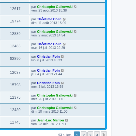
par
Christophe Galkowski
12617
ven. 23 août 2013 15:38
par
Théotime Colin
19774
dim. 11 août 2013 15:09
par
Christophe Galkowski
12839
ven. 2 août 2013 14:54
par
Théotime Colin
12483
mar. 16 juil. 2013 22:29
par
Christian Foin
82890
lun. 8 juil. 2013 10:33
par
Christian Foin
12037
jeu. 4 juil. 2013 21:44
par
Christian Foin
15798
mer. 3 juil. 2013 13:58
par
Christophe Galkowski
12375
mer. 26 juin 2013 11:01
par
Christophe Galkowski
12480
dim. 10 mars 2013 11:00
par
Jean-Luc Marrou
12743
ven. 28 déc. 2012 11:11
1
2
3
4
Suivante
93 sujets