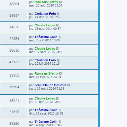
par
Rumsaïs Blatrix
18884
mar. 23 août 2016 23:37
par
Christian Foin
18697
jeu. 24 déc. 2015 07:53
par
Claude Lebas
14620
jeu. 13 nov. 2014 00:37
par
Théotime Colin
22954
mar. 7 oct. 2014 13:05
par
Claude Lebas
23010
mer. 17 sept. 2014 23:30
par
Christian Foin
47733
jeu. 10 juil. 2014 10:18
par
Rumsaïs Blatrix
13956
dim. 18 mai 2014 23:29
par
Jean-Claude Bourdin
50604
sam. 15 mars 2014 21:31
par
Claude Lebas
14271
jeu. 19 déc. 2013 23:52
par
Théotime Colin
21628
dim. 29 sept. 2013 16:35
par
Théotime Colin
39220
mer. 4 sept. 2013 13:05