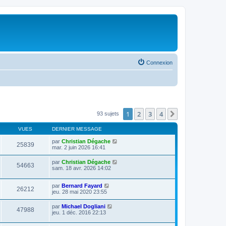
Connexion
1
2
3
4
Suivante
93 sujets
VUES
DERNIER MESSAGE
par
Christian Dégache
25839
mar. 2 juin 2026 16:41
par
Christian Dégache
54663
sam. 18 avr. 2026 14:02
par
Bernard Fayard
26212
jeu. 28 mai 2020 23:55
par
Michael Dogliani
47988
jeu. 1 déc. 2016 22:13