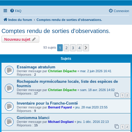
FAQ
Connexion
Index du forum
Comptes rendu de sorties d'observations.
Comptes rendu de sorties d'observations.
Nouveau sujet
1
2
3
4
Suivante
93 sujets
Sujets
Essaimage atratulum
Dernier message par
Christian Dégache
«
mar. 2 juin 2026 16:41
Réponses :
2
Rochepaule myrmécofaune locale, liste des espèces de
fourmis
Dernier message par
Christian Dégache
«
sam. 18 avr. 2026 14:02
Réponses :
17
1
2
Inventaire pour la Franche-Comté
Dernier message par
Bernard Fayard
«
jeu. 28 mai 2020 23:55
Réponses :
9
Goniomma blanci
Dernier message par
Michael Dogliani
«
jeu. 1 déc. 2016 22:13
Réponses :
15
1
2