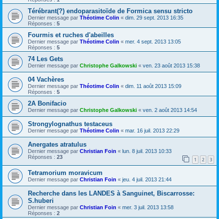
Térébrant(?) endoparasitoïde de Formica sensu stricto
Dernier message par
Théotime Colin
«
dim. 29 sept. 2013 16:35
Réponses :
5
Fourmis et ruches d'abeilles
Dernier message par
Théotime Colin
«
mer. 4 sept. 2013 13:05
Réponses :
5
74 Les Gets
Dernier message par
Christophe Galkowski
«
ven. 23 août 2013 15:38
04 Vachères
Dernier message par
Théotime Colin
«
dim. 11 août 2013 15:09
Réponses :
5
2A Bonifacio
Dernier message par
Christophe Galkowski
«
ven. 2 août 2013 14:54
Strongylognathus testaceus
Dernier message par
Théotime Colin
«
mar. 16 juil. 2013 22:29
Anergates atratulus
Dernier message par
Christian Foin
«
lun. 8 juil. 2013 10:33
Réponses :
23
1
2
3
Tetramorium moravicum
Dernier message par
Christian Foin
«
jeu. 4 juil. 2013 21:44
Recherche dans les LANDES à Sanguinet, Biscarrosse:
S.huberi
Dernier message par
Christian Foin
«
mer. 3 juil. 2013 13:58
Réponses :
2