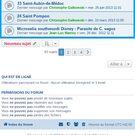
33 Saint-Aubin-de-Médoc
Dernier message par
Christophe Galkowski
«
mer. 26 juin 2013 11:01
24 Saint Pompon
Dernier message par
Christophe Galkowski
«
dim. 10 mars 2013 11:00
Microselia southwoodi Disney : Parasite de C. vagus
Dernier message par
Jean-Luc Marrou
«
ven. 28 déc. 2012 11:11
Nouveau sujet
1
2
3
4
Suivante
93 sujets
Aller à
QUI EST EN LIGNE
Utilisateurs parcourant ce forum : Aucun utilisateur enregistré et 1 invité
PERMISSIONS DU FORUM
Vous
ne pouvez pas
poster de nouveaux sujets
Vous
ne pouvez pas
répondre aux sujets
Vous
ne pouvez pas
modifier vos messages
Vous
ne pouvez pas
supprimer vos messages
Vous
ne pouvez pas
joindre des fichiers
Index du forum
Heures au format
UTC+02:00