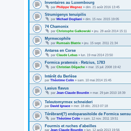
Inventaires au Luxembourg
par
Philippe Wegnez
»
dim. 21 août 2016 13:45
Strumigenys tenuipilis
par
Michael Dogliani
»
dim. 15 nov. 2015 19:05
74 Chamonix
par
Christophe Galkowski
»
jeu. 28 août 2014 15:11
Myrmecophile
par
Rumsaïs Blatrix
»
jeu. 15 sept. 2011 21:34
Antarea en Corse
par
Claude Lebas
»
lun. 19 mai 2014 23:50
Formica pratensis - Retzius, 1783
par
Christian Dégache
»
mar. 15 juil. 2008 19:42
Intérêt du Berlèse
par
Théotime Colin
»
sam. 10 mai 2014 15:45
Lasius flavus
par
Jean-Claude Bourdin
»
mar. 29 juin 2010 18:39
Teleutomyrmex schneideri
par
David Ignace
»
mer. 18 déc. 2013 07:18
Térébrant(?) endoparasitoïde de Formica sensu 
par
Théotime Colin
»
sam. 12 nov. 2011 19:51
Fourmis et ruches d'abeilles
par
Jean-Claude Bourdin
»
lun. 12 août 2013 19:56