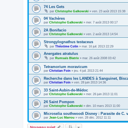
74 Les Gets
par
Christophe Galkowski
»
ven. 23 août 2013 15:38
04 Vachères
par
Christophe Galkowski
»
mer. 7 août 2013 00:17
2A Bonifacio
par
Christophe Galkowski
»
ven. 2 août 2013 14:54
Strongylognathus testaceus
par
Théotime Colin
»
mar. 16 juil. 2013 22:29
Anergates atratulus
par
Rumsaïs Blatrix
»
mar. 26 août 2008 03:42
Tetramorium moravicum
par
Christian Foin
»
jeu. 4 juil. 2013 21:44
Recherche dans les LANDES à Sanguinet, Bisca
par
Christian Foin
»
ven. 28 juin 2013 14:36
33 Saint-Aubin-de-Médoc
par
Christophe Galkowski
»
mer. 26 juin 2013 11:01
24 Saint Pompon
par
Christophe Galkowski
»
dim. 10 mars 2013 11:00
Microselia southwoodi Disney : Parasite de C. 
par
Jean-Luc Marrou
»
ven. 28 déc. 2012 11:11
Nouveau sujet