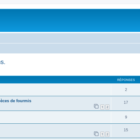
s.
RÉPONSES
2
pèces de fourmis
17
1
2
9
15
1
2