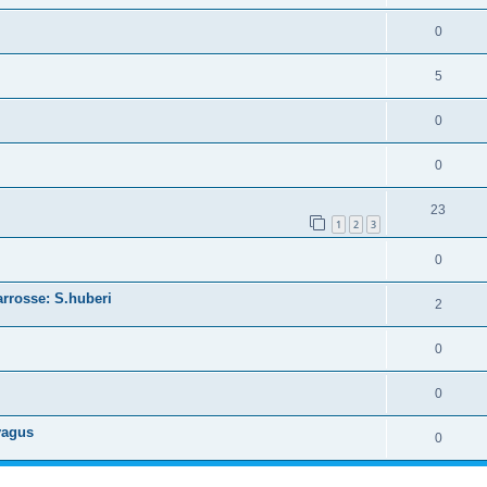
0
5
0
0
23
1
2
3
0
rrosse: S.huberi
2
0
0
vagus
0