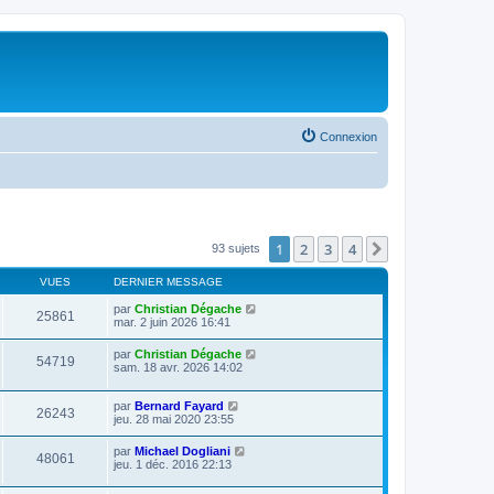
Connexion
1
2
3
4
Suivante
93 sujets
VUES
DERNIER MESSAGE
par
Christian Dégache
25861
mar. 2 juin 2026 16:41
par
Christian Dégache
54719
sam. 18 avr. 2026 14:02
par
Bernard Fayard
26243
jeu. 28 mai 2020 23:55
par
Michael Dogliani
48061
jeu. 1 déc. 2016 22:13