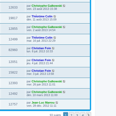
par
Christophe Galkowski
12633
ven. 23 août 2013 15:38
par
Théotime Colin
19817
dim. 11 août 2013 15:09
par
Christophe Galkowski
12855
ven. 2 août 2013 14:54
par
Théotime Colin
12499
mar. 16 juil. 2013 22:29
par
Christian Foin
82960
lun. 8 juil. 2013 10:33
par
Christian Foin
12051
jeu. 4 juil. 2013 21:44
par
Christian Foin
15822
mer. 3 juil. 2013 13:58
par
Christophe Galkowski
12393
mer. 26 juin 2013 11:01
par
Christophe Galkowski
12492
dim. 10 mars 2013 11:00
par
Jean-Luc Marrou
12757
ven. 28 déc. 2012 11:11
1
2
3
4
Suivante
93 sujets