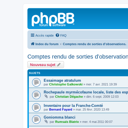
Accès rapide
FAQ
Index du forum
Comptes rendu de sorties d'observations.
Comptes rendu de sorties d'observation
Nouveau sujet
SUJETS
Essaimage atratulum
par
Christophe Galkowski
»
mer. 7 avr. 2021 19:39
Rochepaule myrmécofaune locale, liste des es
par
Christian Dégache
»
dim. 6 sept. 2009 12:03
Inventaire pour la Franche-Comté
par
Bernard Fayard
»
mar. 25 févr. 2020 13:49
Goniomma blanci
par
Rumsaïs Blatrix
»
mer. 4 mai 2011 00:07