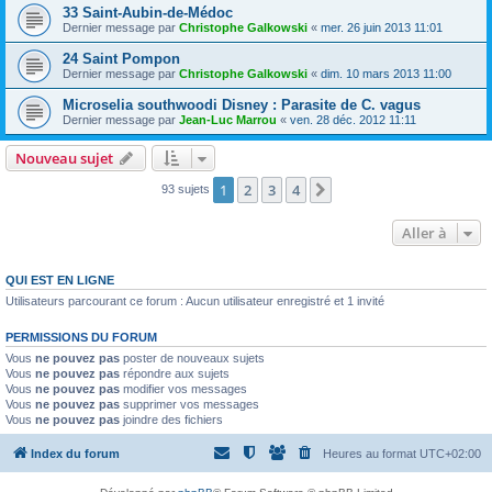
33 Saint-Aubin-de-Médoc
Dernier message par
Christophe Galkowski
«
mer. 26 juin 2013 11:01
24 Saint Pompon
Dernier message par
Christophe Galkowski
«
dim. 10 mars 2013 11:00
Microselia southwoodi Disney : Parasite de C. vagus
Dernier message par
Jean-Luc Marrou
«
ven. 28 déc. 2012 11:11
Nouveau sujet
1
2
3
4
Suivante
93 sujets
Aller à
QUI EST EN LIGNE
Utilisateurs parcourant ce forum : Aucun utilisateur enregistré et 1 invité
PERMISSIONS DU FORUM
Vous
ne pouvez pas
poster de nouveaux sujets
Vous
ne pouvez pas
répondre aux sujets
Vous
ne pouvez pas
modifier vos messages
Vous
ne pouvez pas
supprimer vos messages
Vous
ne pouvez pas
joindre des fichiers
Index du forum
Heures au format
UTC+02:00