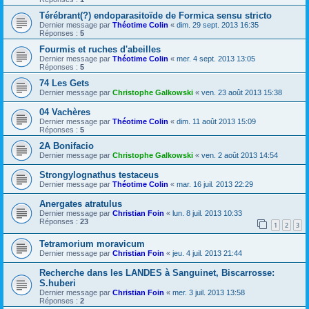
Térébrant(?) endoparasitoïde de Formica sensu stricto
Dernier message par
Théotime Colin
«
dim. 29 sept. 2013 16:35
Réponses :
5
Fourmis et ruches d'abeilles
Dernier message par
Théotime Colin
«
mer. 4 sept. 2013 13:05
Réponses :
5
74 Les Gets
Dernier message par
Christophe Galkowski
«
ven. 23 août 2013 15:38
04 Vachères
Dernier message par
Théotime Colin
«
dim. 11 août 2013 15:09
Réponses :
5
2A Bonifacio
Dernier message par
Christophe Galkowski
«
ven. 2 août 2013 14:54
Strongylognathus testaceus
Dernier message par
Théotime Colin
«
mar. 16 juil. 2013 22:29
Anergates atratulus
Dernier message par
Christian Foin
«
lun. 8 juil. 2013 10:33
Réponses :
23
1
2
3
Tetramorium moravicum
Dernier message par
Christian Foin
«
jeu. 4 juil. 2013 21:44
Recherche dans les LANDES à Sanguinet, Biscarrosse:
S.huberi
Dernier message par
Christian Foin
«
mer. 3 juil. 2013 13:58
Réponses :
2