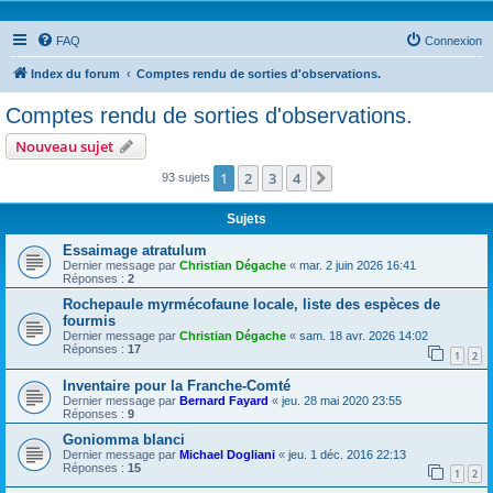
FAQ
Connexion
Index du forum
Comptes rendu de sorties d'observations.
Comptes rendu de sorties d'observations.
Nouveau sujet
1
2
3
4
Suivante
93 sujets
Sujets
Essaimage atratulum
Dernier message par
Christian Dégache
«
mar. 2 juin 2026 16:41
Réponses :
2
Rochepaule myrmécofaune locale, liste des espèces de
fourmis
Dernier message par
Christian Dégache
«
sam. 18 avr. 2026 14:02
Réponses :
17
1
2
Inventaire pour la Franche-Comté
Dernier message par
Bernard Fayard
«
jeu. 28 mai 2020 23:55
Réponses :
9
Goniomma blanci
Dernier message par
Michael Dogliani
«
jeu. 1 déc. 2016 22:13
Réponses :
15
1
2