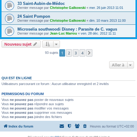
33 Saint-Aubin-de-Médoc
Dernier message par
Christophe Galkowski
«
mer. 26 juin 2013 11:01
24 Saint Pompon
Dernier message par
Christophe Galkowski
«
dim. 10 mars 2013 11:00
Microselia southwoodi Disney : Parasite de C. vagus
Dernier message par
Jean-Luc Marrou
«
ven. 28 déc. 2012 11:11
Nouveau sujet
1
2
3
4
Suivante
93 sujets
Aller à
QUI EST EN LIGNE
Utilisateurs parcourant ce forum : Aucun utilisateur enregistré et 2 invités
PERMISSIONS DU FORUM
Vous
ne pouvez pas
poster de nouveaux sujets
Vous
ne pouvez pas
répondre aux sujets
Vous
ne pouvez pas
modifier vos messages
Vous
ne pouvez pas
supprimer vos messages
Vous
ne pouvez pas
joindre des fichiers
Index du forum
Heures au format
UTC+02:00