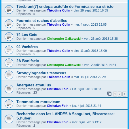
Térébrant(?) endoparasitoïde de Formica sensu stricto
Dernier message par
Théotime Colin
«
dim. 29 sept. 2013 16:35
Réponses :
5
Fourmis et ruches d'abeilles
Dernier message par
Théotime Colin
«
mer. 4 sept. 2013 13:05
Réponses :
5
74 Les Gets
Dernier message par
Christophe Galkowski
«
ven. 23 août 2013 15:38
04 Vachères
Dernier message par
Théotime Colin
«
dim. 11 août 2013 15:09
Réponses :
5
2A Bonifacio
Dernier message par
Christophe Galkowski
«
ven. 2 août 2013 14:54
Strongylognathus testaceus
Dernier message par
Théotime Colin
«
mar. 16 juil. 2013 22:29
Anergates atratulus
Dernier message par
Christian Foin
«
lun. 8 juil. 2013 10:33
Réponses :
23
1
2
3
Tetramorium moravicum
Dernier message par
Christian Foin
«
jeu. 4 juil. 2013 21:44
Recherche dans les LANDES à Sanguinet, Biscarrosse:
S.huberi
Dernier message par
Christian Foin
«
mer. 3 juil. 2013 13:58
Réponses :
2