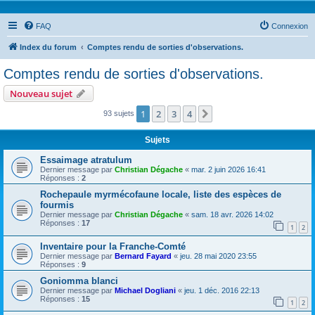
FAQ
Connexion
Index du forum
Comptes rendu de sorties d'observations.
Comptes rendu de sorties d'observations.
Nouveau sujet
1
2
3
4
Suivante
93 sujets
Sujets
Essaimage atratulum
Dernier message par
Christian Dégache
«
mar. 2 juin 2026 16:41
Réponses :
2
Rochepaule myrmécofaune locale, liste des espèces de
fourmis
Dernier message par
Christian Dégache
«
sam. 18 avr. 2026 14:02
Réponses :
17
1
2
Inventaire pour la Franche-Comté
Dernier message par
Bernard Fayard
«
jeu. 28 mai 2020 23:55
Réponses :
9
Goniomma blanci
Dernier message par
Michael Dogliani
«
jeu. 1 déc. 2016 22:13
Réponses :
15
1
2