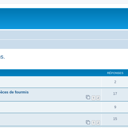
s.
RÉPONSES
2
pèces de fourmis
17
1
2
9
15
1
2