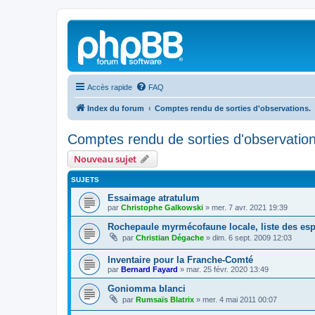
Accès rapide
FAQ
Index du forum
Comptes rendu de sorties d'observations.
Comptes rendu de sorties d'observation
Nouveau sujet
SUJETS
Essaimage atratulum
par
Christophe Galkowski
»
mer. 7 avr. 2021 19:39
Rochepaule myrmécofaune locale, liste des es
par
Christian Dégache
»
dim. 6 sept. 2009 12:03
Inventaire pour la Franche-Comté
par
Bernard Fayard
»
mar. 25 févr. 2020 13:49
Goniomma blanci
par
Rumsaïs Blatrix
»
mer. 4 mai 2011 00:07