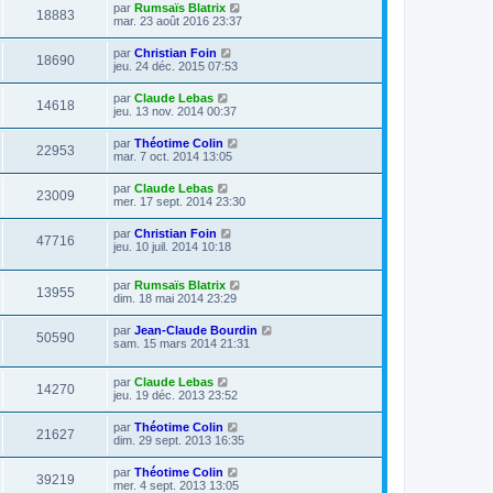
par
Rumsaïs Blatrix
18883
mar. 23 août 2016 23:37
par
Christian Foin
18690
jeu. 24 déc. 2015 07:53
par
Claude Lebas
14618
jeu. 13 nov. 2014 00:37
par
Théotime Colin
22953
mar. 7 oct. 2014 13:05
par
Claude Lebas
23009
mer. 17 sept. 2014 23:30
par
Christian Foin
47716
jeu. 10 juil. 2014 10:18
par
Rumsaïs Blatrix
13955
dim. 18 mai 2014 23:29
par
Jean-Claude Bourdin
50590
sam. 15 mars 2014 21:31
par
Claude Lebas
14270
jeu. 19 déc. 2013 23:52
par
Théotime Colin
21627
dim. 29 sept. 2013 16:35
par
Théotime Colin
39219
mer. 4 sept. 2013 13:05