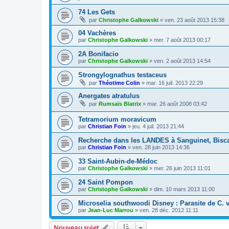
74 Les Gets
par
Christophe Galkowski
»
ven. 23 août 2013 15:38
04 Vachères
par
Christophe Galkowski
»
mer. 7 août 2013 00:17
2A Bonifacio
par
Christophe Galkowski
»
ven. 2 août 2013 14:54
Strongylognathus testaceus
par
Théotime Colin
»
mar. 16 juil. 2013 22:29
Anergates atratulus
par
Rumsaïs Blatrix
»
mar. 26 août 2008 03:42
Tetramorium moravicum
par
Christian Foin
»
jeu. 4 juil. 2013 21:44
Recherche dans les LANDES à Sanguinet, Bisca
par
Christian Foin
»
ven. 28 juin 2013 14:36
33 Saint-Aubin-de-Médoc
par
Christophe Galkowski
»
mer. 26 juin 2013 11:01
24 Saint Pompon
par
Christophe Galkowski
»
dim. 10 mars 2013 11:00
Microselia southwoodi Disney : Parasite de C. 
par
Jean-Luc Marrou
»
ven. 28 déc. 2012 11:11
Nouveau sujet