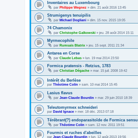
Inventaires au Luxembourg
par
Philippe Wegnez
»
dim. 21 août 2016 13:45
Strumigenys tenuipilis
par
Michael Dogliani
»
dim. 15 nov. 2015 19:05
74 Chamonix
par
Christophe Galkowski
»
jeu. 28 août 2014 15:11
Myrmecophile
par
Rumsaïs Blatrix
»
jeu. 15 sept. 2011 21:34
Antarea en Corse
par
Claude Lebas
»
lun. 19 mai 2014 23:50
Formica pratensis - Retzius, 1783
par
Christian Dégache
»
mar. 15 juil. 2008 19:42
Intérêt du Berlèse
par
Théotime Colin
»
sam. 10 mai 2014 15:45
Lasius flavus
par
Jean-Claude Bourdin
»
mar. 29 juin 2010 18:39
Teleutomyrmex schneideri
par
David Ignace
»
mer. 18 déc. 2013 07:18
Térébrant(?) endoparasitoïde de Formica sensu 
par
Théotime Colin
»
sam. 12 nov. 2011 19:51
Fourmis et ruches d'abeilles
par
Jean-Claude Bourdin
»
lun. 12 août 2013 19:56