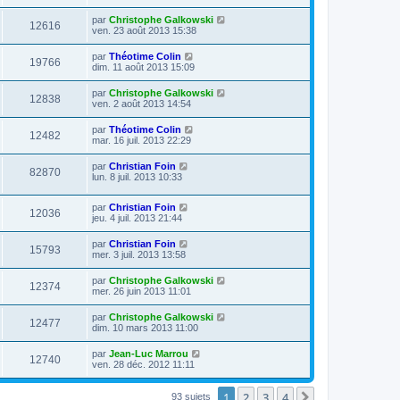
par
Christophe Galkowski
12616
ven. 23 août 2013 15:38
par
Théotime Colin
19766
dim. 11 août 2013 15:09
par
Christophe Galkowski
12838
ven. 2 août 2013 14:54
par
Théotime Colin
12482
mar. 16 juil. 2013 22:29
par
Christian Foin
82870
lun. 8 juil. 2013 10:33
par
Christian Foin
12036
jeu. 4 juil. 2013 21:44
par
Christian Foin
15793
mer. 3 juil. 2013 13:58
par
Christophe Galkowski
12374
mer. 26 juin 2013 11:01
par
Christophe Galkowski
12477
dim. 10 mars 2013 11:00
par
Jean-Luc Marrou
12740
ven. 28 déc. 2012 11:11
1
2
3
4
Suivante
93 sujets