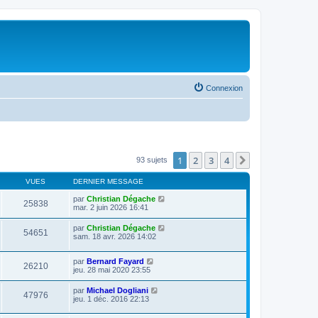
Connexion
1
2
3
4
Suivante
93 sujets
VUES
DERNIER MESSAGE
par
Christian Dégache
25838
mar. 2 juin 2026 16:41
par
Christian Dégache
54651
sam. 18 avr. 2026 14:02
par
Bernard Fayard
26210
jeu. 28 mai 2020 23:55
par
Michael Dogliani
47976
jeu. 1 déc. 2016 22:13