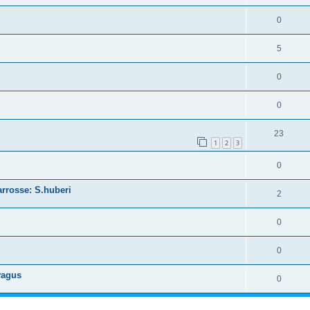
0
5
0
0
23
1
2
3
0
rrosse: S.huberi
2
0
0
vagus
0