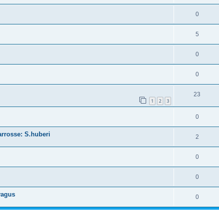
0
5
0
0
23
1
2
3
0
rrosse: S.huberi
2
0
0
vagus
0