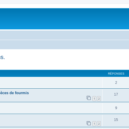
s.
RÉPONSES
2
pèces de fourmis
17
1
2
9
15
1
2