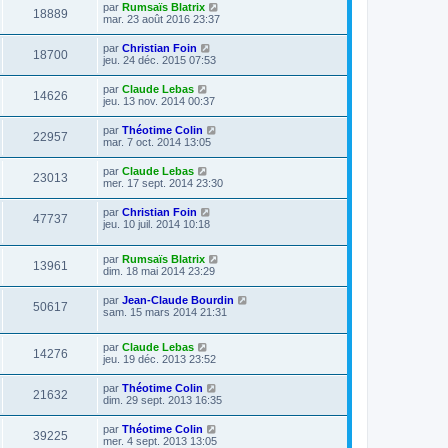
par
Rumsaïs Blatrix
18889
mar. 23 août 2016 23:37
par
Christian Foin
18700
jeu. 24 déc. 2015 07:53
par
Claude Lebas
14626
jeu. 13 nov. 2014 00:37
par
Théotime Colin
22957
mar. 7 oct. 2014 13:05
par
Claude Lebas
23013
mer. 17 sept. 2014 23:30
par
Christian Foin
47737
jeu. 10 juil. 2014 10:18
par
Rumsaïs Blatrix
13961
dim. 18 mai 2014 23:29
par
Jean-Claude Bourdin
50617
sam. 15 mars 2014 21:31
par
Claude Lebas
14276
jeu. 19 déc. 2013 23:52
par
Théotime Colin
21632
dim. 29 sept. 2013 16:35
par
Théotime Colin
39225
mer. 4 sept. 2013 13:05