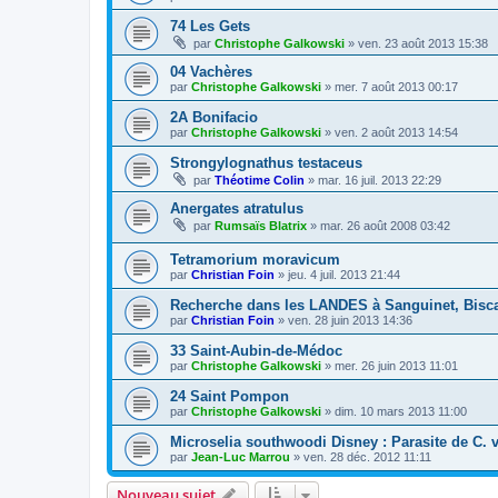
74 Les Gets
par
Christophe Galkowski
»
ven. 23 août 2013 15:38
04 Vachères
par
Christophe Galkowski
»
mer. 7 août 2013 00:17
2A Bonifacio
par
Christophe Galkowski
»
ven. 2 août 2013 14:54
Strongylognathus testaceus
par
Théotime Colin
»
mar. 16 juil. 2013 22:29
Anergates atratulus
par
Rumsaïs Blatrix
»
mar. 26 août 2008 03:42
Tetramorium moravicum
par
Christian Foin
»
jeu. 4 juil. 2013 21:44
Recherche dans les LANDES à Sanguinet, Bisca
par
Christian Foin
»
ven. 28 juin 2013 14:36
33 Saint-Aubin-de-Médoc
par
Christophe Galkowski
»
mer. 26 juin 2013 11:01
24 Saint Pompon
par
Christophe Galkowski
»
dim. 10 mars 2013 11:00
Microselia southwoodi Disney : Parasite de C. 
par
Jean-Luc Marrou
»
ven. 28 déc. 2012 11:11
Nouveau sujet