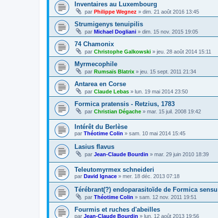
Inventaires au Luxembourg
par
Philippe Wegnez
»
dim. 21 août 2016 13:45
Strumigenys tenuipilis
par
Michael Dogliani
»
dim. 15 nov. 2015 19:05
74 Chamonix
par
Christophe Galkowski
»
jeu. 28 août 2014 15:11
Myrmecophile
par
Rumsaïs Blatrix
»
jeu. 15 sept. 2011 21:34
Antarea en Corse
par
Claude Lebas
»
lun. 19 mai 2014 23:50
Formica pratensis - Retzius, 1783
par
Christian Dégache
»
mar. 15 juil. 2008 19:42
Intérêt du Berlèse
par
Théotime Colin
»
sam. 10 mai 2014 15:45
Lasius flavus
par
Jean-Claude Bourdin
»
mar. 29 juin 2010 18:39
Teleutomyrmex schneideri
par
David Ignace
»
mer. 18 déc. 2013 07:18
Térébrant(?) endoparasitoïde de Formica sensu 
par
Théotime Colin
»
sam. 12 nov. 2011 19:51
Fourmis et ruches d'abeilles
par
Jean-Claude Bourdin
»
lun. 12 août 2013 19:56