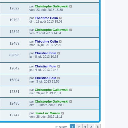
par
Christophe Galkowski
12622
ven. 23 août 2013 15:38
par
Théotime Colin
19793
dim. 11 août 2013 15:09
par
Christophe Galkowski
12845
ven. 2 août 2013 14:54
par
Théotime Colin
12489
mar. 16 juil. 2013 22:29
par
Christian Foin
82896
lun. 8 juil. 2013 10:33
par
Christian Foin
12042
jeu. 4 juil. 2013 21:44
par
Christian Foin
15804
mer. 3 juil. 2013 13:58
par
Christophe Galkowski
12381
mer. 26 juin 2013 11:01
par
Christophe Galkowski
12485
dim. 10 mars 2013 11:00
par
Jean-Luc Marrou
12747
ven. 28 déc. 2012 11:11
1
2
3
4
Suivante
93 sujets