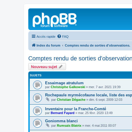
Accès rapide
FAQ
Index du forum
Comptes rendu de sorties d'observations.
Comptes rendu de sorties d'observation
Nouveau sujet
SUJETS
Essaimage atratulum
par
Christophe Galkowski
»
mer. 7 avr. 2021 19:39
Rochepaule myrmécofaune locale, liste des es
par
Christian Dégache
»
dim. 6 sept. 2009 12:03
Inventaire pour la Franche-Comté
par
Bernard Fayard
»
mar. 25 févr. 2020 13:49
Goniomma blanci
par
Rumsaïs Blatrix
»
mer. 4 mai 2011 00:07