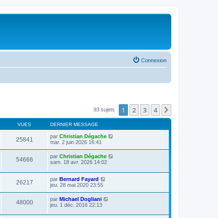
Connexion
1
2
3
4
Suivante
93 sujets
VUES
DERNIER MESSAGE
par
Christian Dégache
25841
mar. 2 juin 2026 16:41
par
Christian Dégache
54666
sam. 18 avr. 2026 14:02
par
Bernard Fayard
26217
jeu. 28 mai 2020 23:55
par
Michael Dogliani
48000
jeu. 1 déc. 2016 22:13