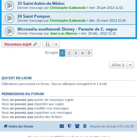
33 Saint-Aubin-de-Médoc
Dernier message par
Christophe Galkowski
«
mer. 26 juin 2013 11:01
24 Saint Pompon
Dernier message par
Christophe Galkowski
«
dim. 10 mars 2013 11:00
Microselia southwoodi Disney : Parasite de C. vagus
Dernier message par
Jean-Luc Marrou
«
ven. 28 déc. 2012 11:11
Nouveau sujet
1
2
3
4
Suivante
93 sujets
Aller à
QUI EST EN LIGNE
Utilisateurs parcourant ce forum : Aucun utilisateur enregistré et 1 invité
PERMISSIONS DU FORUM
Vous
ne pouvez pas
poster de nouveaux sujets
Vous
ne pouvez pas
répondre aux sujets
Vous
ne pouvez pas
modifier vos messages
Vous
ne pouvez pas
supprimer vos messages
Vous
ne pouvez pas
joindre des fichiers
Index du forum
Heures au format
UTC+02:00