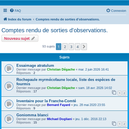
FAQ
Connexion
Index du forum
Comptes rendu de sorties d'observations.
Comptes rendu de sorties d'observations.
Nouveau sujet
1
2
3
4
Suivante
93 sujets
Sujets
Essaimage atratulum
Dernier message par
Christian Dégache
«
mar. 2 juin 2026 16:41
Réponses :
2
Rochepaule myrmécofaune locale, liste des espèces de
fourmis
Dernier message par
Christian Dégache
«
sam. 18 avr. 2026 14:02
Réponses :
17
1
2
Inventaire pour la Franche-Comté
Dernier message par
Bernard Fayard
«
jeu. 28 mai 2020 23:55
Réponses :
9
Goniomma blanci
Dernier message par
Michael Dogliani
«
jeu. 1 déc. 2016 22:13
Réponses :
15
1
2