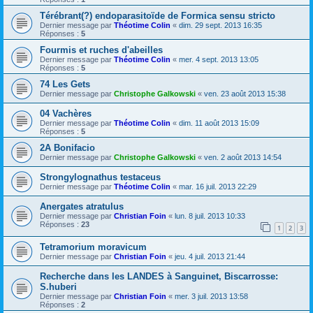
Térébrant(?) endoparasitoïde de Formica sensu stricto
Dernier message par
Théotime Colin
«
dim. 29 sept. 2013 16:35
Réponses :
5
Fourmis et ruches d'abeilles
Dernier message par
Théotime Colin
«
mer. 4 sept. 2013 13:05
Réponses :
5
74 Les Gets
Dernier message par
Christophe Galkowski
«
ven. 23 août 2013 15:38
04 Vachères
Dernier message par
Théotime Colin
«
dim. 11 août 2013 15:09
Réponses :
5
2A Bonifacio
Dernier message par
Christophe Galkowski
«
ven. 2 août 2013 14:54
Strongylognathus testaceus
Dernier message par
Théotime Colin
«
mar. 16 juil. 2013 22:29
Anergates atratulus
Dernier message par
Christian Foin
«
lun. 8 juil. 2013 10:33
Réponses :
23
1
2
3
Tetramorium moravicum
Dernier message par
Christian Foin
«
jeu. 4 juil. 2013 21:44
Recherche dans les LANDES à Sanguinet, Biscarrosse:
S.huberi
Dernier message par
Christian Foin
«
mer. 3 juil. 2013 13:58
Réponses :
2