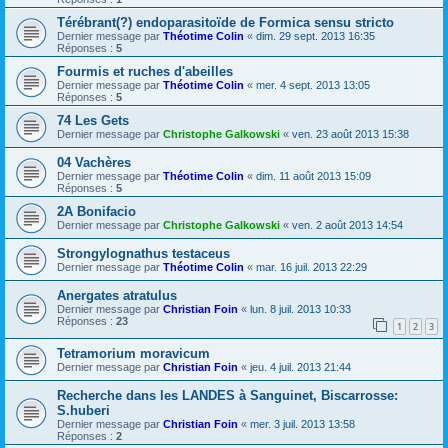
Térébrant(?) endoparasitoïde de Formica sensu stricto
Dernier message par
Théotime Colin
«
dim. 29 sept. 2013 16:35
Réponses :
5
Fourmis et ruches d'abeilles
Dernier message par
Théotime Colin
«
mer. 4 sept. 2013 13:05
Réponses :
5
74 Les Gets
Dernier message par
Christophe Galkowski
«
ven. 23 août 2013 15:38
04 Vachères
Dernier message par
Théotime Colin
«
dim. 11 août 2013 15:09
Réponses :
5
2A Bonifacio
Dernier message par
Christophe Galkowski
«
ven. 2 août 2013 14:54
Strongylognathus testaceus
Dernier message par
Théotime Colin
«
mar. 16 juil. 2013 22:29
Anergates atratulus
Dernier message par
Christian Foin
«
lun. 8 juil. 2013 10:33
Réponses :
23
1
2
3
Tetramorium moravicum
Dernier message par
Christian Foin
«
jeu. 4 juil. 2013 21:44
Recherche dans les LANDES à Sanguinet, Biscarrosse:
S.huberi
Dernier message par
Christian Foin
«
mer. 3 juil. 2013 13:58
Réponses :
2