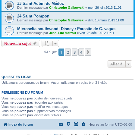
33 Saint-Aubin-de-Médoc
Dernier message par
Christophe Galkowski
«
mer. 26 juin 2013 11:01
24 Saint Pompon
Dernier message par
Christophe Galkowski
«
dim. 10 mars 2013 11:00
Microselia southwoodi Disney : Parasite de C. vagus
Dernier message par
Jean-Luc Marrou
«
ven. 28 déc. 2012 11:11
Nouveau sujet
1
2
3
4
Suivante
93 sujets
Aller à
QUI EST EN LIGNE
Utilisateurs parcourant ce forum : Aucun utilisateur enregistré et 3 invités
PERMISSIONS DU FORUM
Vous
ne pouvez pas
poster de nouveaux sujets
Vous
ne pouvez pas
répondre aux sujets
Vous
ne pouvez pas
modifier vos messages
Vous
ne pouvez pas
supprimer vos messages
Vous
ne pouvez pas
joindre des fichiers
Index du forum
Heures au format
UTC+02:00