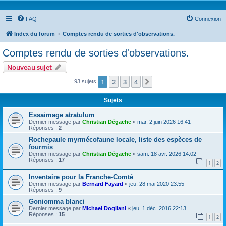
FAQ
Connexion
Index du forum
Comptes rendu de sorties d'observations.
Comptes rendu de sorties d'observations.
Nouveau sujet
1
2
3
4
Suivante
93 sujets
Sujets
Essaimage atratulum
Dernier message par
Christian Dégache
«
mar. 2 juin 2026 16:41
Réponses :
2
Rochepaule myrmécofaune locale, liste des espèces de
fourmis
Dernier message par
Christian Dégache
«
sam. 18 avr. 2026 14:02
Réponses :
17
1
2
Inventaire pour la Franche-Comté
Dernier message par
Bernard Fayard
«
jeu. 28 mai 2020 23:55
Réponses :
9
Goniomma blanci
Dernier message par
Michael Dogliani
«
jeu. 1 déc. 2016 22:13
Réponses :
15
1
2