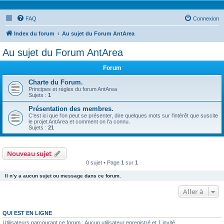
FAQ
Connexion
Index du forum
Au sujet du Forum AntArea
Au sujet du Forum AntArea
Forum
Charte du Forum.
Principes et règles du forum AntArea
Sujets :
1
Présentation des membres.
C'est ici que l'on peut se présenter, dire quelques mots sur l'intérêt que suscite
le projet AntArea et comment on l'a connu.
Sujets :
21
Nouveau sujet
0 sujet • Page
1
sur
1
Il n’y a aucun sujet ou message dans ce forum.
Aller à
QUI EST EN LIGNE
Utilisateurs parcourant ce forum : Aucun utilisateur enregistré et 1 invité