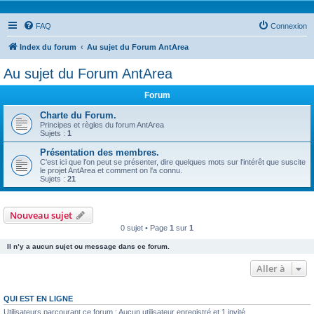
FAQ
Connexion
Index du forum
Au sujet du Forum AntArea
Au sujet du Forum AntArea
Forum
Charte du Forum.
Principes et règles du forum AntArea
Sujets :
1
Présentation des membres.
C'est ici que l'on peut se présenter, dire quelques mots sur l'intérêt que suscite
le projet AntArea et comment on l'a connu.
Sujets :
21
Nouveau sujet
0 sujet • Page
1
sur
1
Il n’y a aucun sujet ou message dans ce forum.
Aller à
QUI EST EN LIGNE
Utilisateurs parcourant ce forum : Aucun utilisateur enregistré et 1 invité