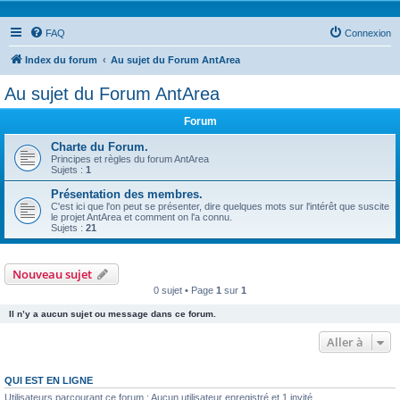
FAQ
Connexion
Index du forum
Au sujet du Forum AntArea
Au sujet du Forum AntArea
Forum
Charte du Forum.
Principes et règles du forum AntArea
Sujets :
1
Présentation des membres.
C'est ici que l'on peut se présenter, dire quelques mots sur l'intérêt que suscite
le projet AntArea et comment on l'a connu.
Sujets :
21
Nouveau sujet
0 sujet • Page
1
sur
1
Il n’y a aucun sujet ou message dans ce forum.
Aller à
QUI EST EN LIGNE
Utilisateurs parcourant ce forum : Aucun utilisateur enregistré et 1 invité