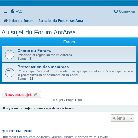
FAQ
Connexion
Index du forum
Au sujet du Forum AntArea
Au sujet du Forum AntArea
Forum
Charte du Forum.
Principes et règles du forum AntArea
Sujets :
1
Présentation des membres.
C'est ici que l'on peut se présenter, dire quelques mots sur l'intérêt que suscite
le projet AntArea et comment on l'a connu.
Sujets :
21
Nouveau sujet
0 sujet • Page
1
sur
1
Il n’y a aucun sujet ou message dans ce forum.
Aller à
QUI EST EN LIGNE
Utilisateurs parcourant ce forum : Aucun utilisateur enregistré et 1 invité