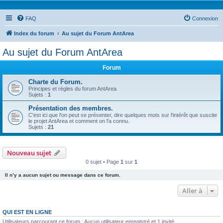
FAQ
Connexion
Index du forum
Au sujet du Forum AntArea
Au sujet du Forum AntArea
Forum
Charte du Forum.
Principes et règles du forum AntArea
Sujets :
1
Présentation des membres.
C'est ici que l'on peut se présenter, dire quelques mots sur l'intérêt que suscite
le projet AntArea et comment on l'a connu.
Sujets :
21
Nouveau sujet
0 sujet • Page
1
sur
1
Il n’y a aucun sujet ou message dans ce forum.
Aller à
QUI EST EN LIGNE
Utilisateurs parcourant ce forum : Aucun utilisateur enregistré et 1 invité