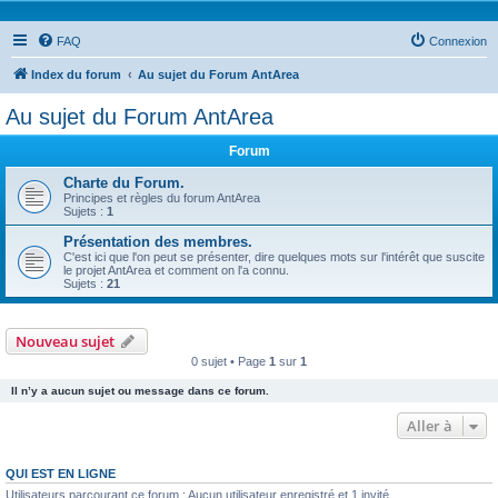
FAQ
Connexion
Index du forum
Au sujet du Forum AntArea
Au sujet du Forum AntArea
Forum
Charte du Forum.
Principes et règles du forum AntArea
Sujets :
1
Présentation des membres.
C'est ici que l'on peut se présenter, dire quelques mots sur l'intérêt que suscite
le projet AntArea et comment on l'a connu.
Sujets :
21
Nouveau sujet
0 sujet • Page
1
sur
1
Il n’y a aucun sujet ou message dans ce forum.
Aller à
QUI EST EN LIGNE
Utilisateurs parcourant ce forum : Aucun utilisateur enregistré et 1 invité