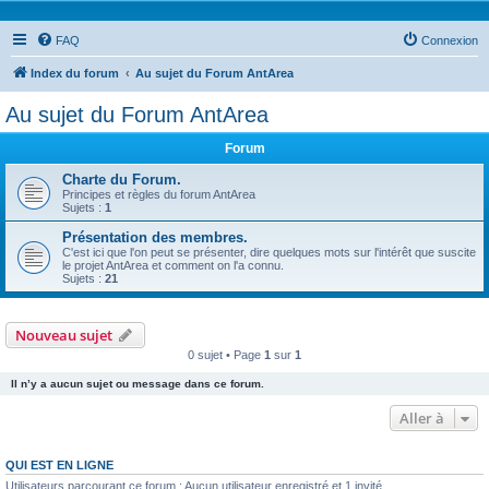
FAQ
Connexion
Index du forum
Au sujet du Forum AntArea
Au sujet du Forum AntArea
Forum
Charte du Forum.
Principes et règles du forum AntArea
Sujets :
1
Présentation des membres.
C'est ici que l'on peut se présenter, dire quelques mots sur l'intérêt que suscite
le projet AntArea et comment on l'a connu.
Sujets :
21
Nouveau sujet
0 sujet • Page
1
sur
1
Il n’y a aucun sujet ou message dans ce forum.
Aller à
QUI EST EN LIGNE
Utilisateurs parcourant ce forum : Aucun utilisateur enregistré et 1 invité