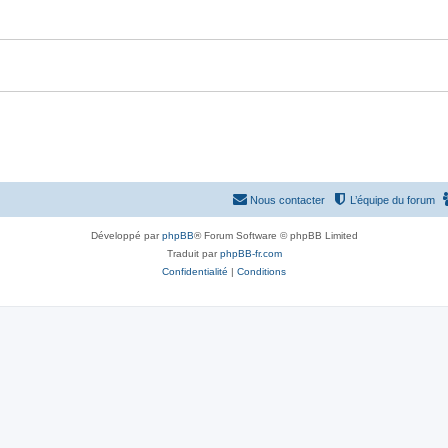
Nous contacter
L’équipe du forum
Développé par
phpBB
® Forum Software © phpBB Limited
Traduit par
phpBB-fr.com
Confidentialité
|
Conditions