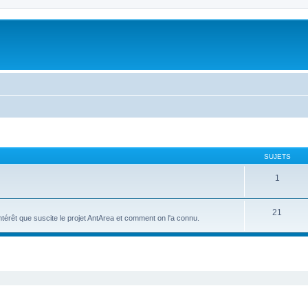
SUJETS
1
21
intérêt que suscite le projet AntArea et comment on l'a connu.