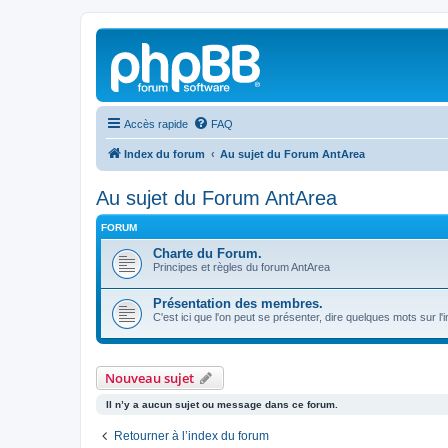
Accès rapide
FAQ
Index du forum
Au sujet du Forum AntArea
Au sujet du Forum AntArea
FORUM
Charte du Forum.
Principes et règles du forum AntArea
Présentation des membres.
C'est ici que l'on peut se présenter, dire quelques mots sur l'
Nouveau sujet
Il n’y a aucun sujet ou message dans ce forum.
Retourner à l’index du forum