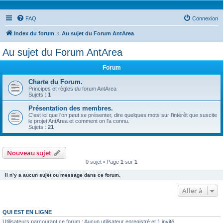
FAQ
Connexion
Index du forum
Au sujet du Forum AntArea
Au sujet du Forum AntArea
Forum
Charte du Forum.
Principes et règles du forum AntArea
Sujets :
1
Présentation des membres.
C'est ici que l'on peut se présenter, dire quelques mots sur l'intérêt que suscite
le projet AntArea et comment on l'a connu.
Sujets :
21
Nouveau sujet
0 sujet • Page
1
sur
1
Il n’y a aucun sujet ou message dans ce forum.
Aller à
QUI EST EN LIGNE
Utilisateurs parcourant ce forum : Aucun utilisateur enregistré et 1 invité