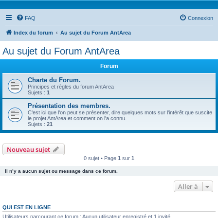
FAQ
Connexion
Index du forum
Au sujet du Forum AntArea
Au sujet du Forum AntArea
Forum
Charte du Forum.
Principes et règles du forum AntArea
Sujets :
1
Présentation des membres.
C'est ici que l'on peut se présenter, dire quelques mots sur l'intérêt que suscite
le projet AntArea et comment on l'a connu.
Sujets :
21
Nouveau sujet
0 sujet • Page
1
sur
1
Il n’y a aucun sujet ou message dans ce forum.
Aller à
QUI EST EN LIGNE
Utilisateurs parcourant ce forum : Aucun utilisateur enregistré et 1 invité