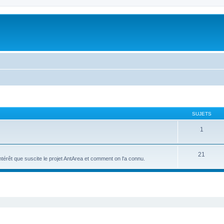
SUJETS
1
21
intérêt que suscite le projet AntArea et comment on l'a connu.