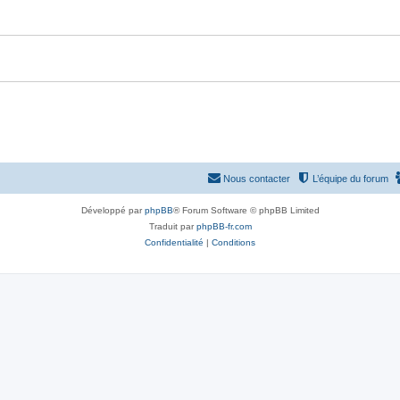
Nous contacter
L’équipe du forum
Développé par
phpBB
® Forum Software © phpBB Limited
Traduit par
phpBB-fr.com
Confidentialité
|
Conditions