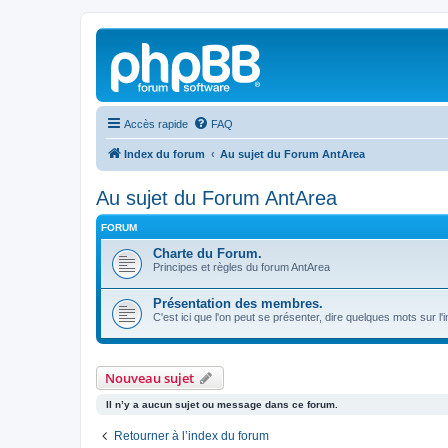
Accès rapide
FAQ
Index du forum
Au sujet du Forum AntArea
Au sujet du Forum AntArea
FORUM
Charte du Forum.
Principes et règles du forum AntArea
Présentation des membres.
C'est ici que l'on peut se présenter, dire quelques mots sur l'
Nouveau sujet
Il n’y a aucun sujet ou message dans ce forum.
Retourner à l’index du forum