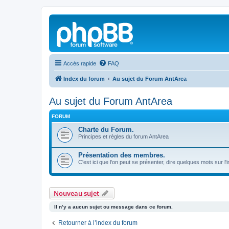
Accès rapide
FAQ
Index du forum
Au sujet du Forum AntArea
Au sujet du Forum AntArea
FORUM
Charte du Forum.
Principes et règles du forum AntArea
Présentation des membres.
C'est ici que l'on peut se présenter, dire quelques mots sur l'
Nouveau sujet
Il n’y a aucun sujet ou message dans ce forum.
Retourner à l’index du forum