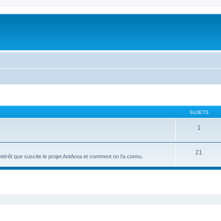
SUJETS
1
21
intérêt que suscite le projet AntArea et comment on l'a connu.