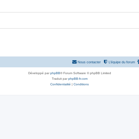
Nous contacter
L’équipe du forum
Développé par
phpBB
® Forum Software © phpBB Limited
Traduit par
phpBB-fr.com
Confidentialité
|
Conditions