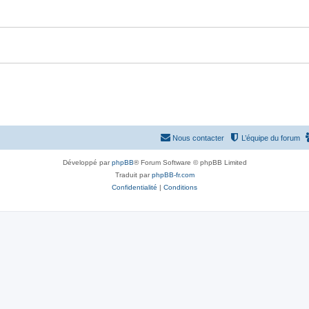
Nous contacter
L’équipe du forum
Développé par
phpBB
® Forum Software © phpBB Limited
Traduit par
phpBB-fr.com
Confidentialité
|
Conditions