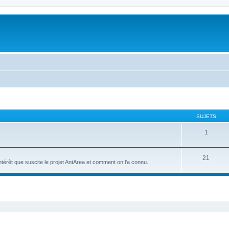
SUJETS
1
21
intérêt que suscite le projet AntArea et comment on l'a connu.