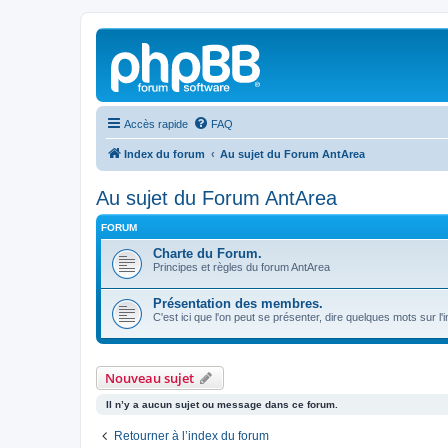
Accès rapide
FAQ
Index du forum
Au sujet du Forum AntArea
Au sujet du Forum AntArea
FORUM
Charte du Forum.
Principes et règles du forum AntArea
Présentation des membres.
C'est ici que l'on peut se présenter, dire quelques mots sur l'
Nouveau sujet
Il n’y a aucun sujet ou message dans ce forum.
Retourner à l’index du forum