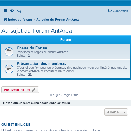
FAQ
Connexion
Index du forum
Au sujet du Forum AntArea
Au sujet du Forum AntArea
Forum
Charte du Forum.
Principes et règles du forum AntArea
Sujets :
1
Présentation des membres.
C'est ici que l'on peut se présenter, dire quelques mots sur l'intérêt que suscite
le projet AntArea et comment on l'a connu.
Sujets :
21
Nouveau sujet
0 sujet • Page
1
sur
1
Il n’y a aucun sujet ou message dans ce forum.
Aller à
QUI EST EN LIGNE
Utilisateurs parcourant ce forum : Aucun utilisateur enregistré et 1 invité