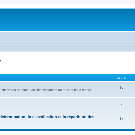
s
SUJETS
10
s différentes espèces, de l'établissement ou de la critique de clés
3
étermination, la classification et la répartition des
17