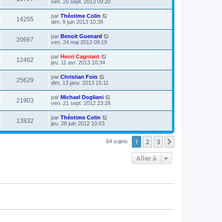
ven. 20 sept. 2013 09:20
par
Théotime Colin
14255
dim. 9 juin 2013 10:39
par
Benoit Guenard
20667
ven. 24 mai 2013 09:19
par
Henri Cagniant
12462
jeu. 11 avr. 2013 10:34
par
Christian Foin
25629
dim. 13 janv. 2013 15:11
par
Michael Dogliani
21903
ven. 21 sept. 2012 23:28
par
Théotime Colin
13832
jeu. 28 juin 2012 10:03
1
2
3
Suivante
64 sujets
Aller à