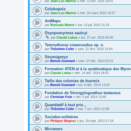
par
Jean-Luc Marrou
»
mer. 13 avr. 2016 19:01
Colobopsis
par
Jean-Luc Marrou
»
mer. 16 mars 2016 10:57
AntMaps
par
Rumsaïs Blatrix
»
lun. 13 juil. 2015 11:23
Oxyopomyrmex saulcyi
par
Claude Lebas
»
lun. 27 avr. 2015 09:30
Temnothorax crasecundus sp. n.
par
Théotime Colin
»
sam. 21 févr. 2015 14:54
Strumigenys
par
Benoit Guenard
»
sam. 27 déc. 2014 02:21
Formation ATEN et à la systématique des Myrm
par
Claude Lebas
»
dim. 14 déc. 2014 18:31
Taille des colonies de fourmis
par
Benoit Guenard
»
lun. 8 déc. 2014 14:03
Fondation de Strongylognathus testaceus
par
Christian Foin
»
dim. 6 juil. 2014 13:40
Quantitatif à tout prix...
par
Théotime Colin
»
mar. 7 oct. 2014 12:58
Sociales-solitaires
par
Philippe Wegnez
»
jeu. 19 sept. 2013 17:16
Micraners