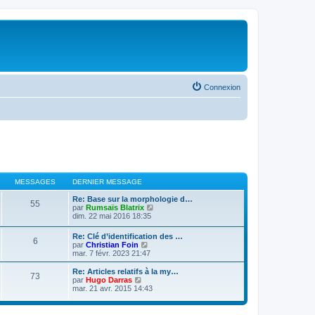
Connexion
MESSAGES
DERNIER MESSAGE
Re: Base sur la morphologie d…
55
V
par
Rumsaïs Blatrix
o
dim. 22 mai 2016 18:35
i
r
Re: Clé d’identification des …
6
l
V
par
Christian Foin
e
o
mar. 7 févr. 2023 21:47
d
i
e
r
Re: Articles relatifs à la my…
r
73
l
V
par
Hugo Darras
n
e
o
mar. 21 avr. 2015 14:43
i
d
i
e
e
r
r
r
l