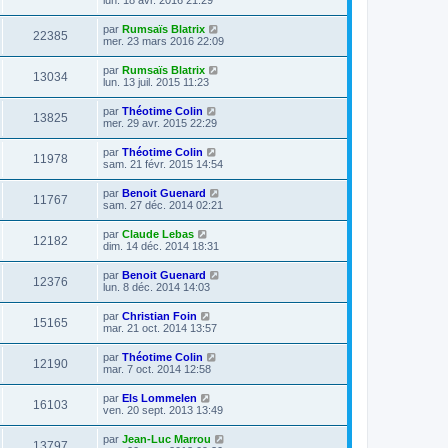
par
Rumsaïs Blatrix
22385
mer. 23 mars 2016 22:09
par
Rumsaïs Blatrix
13034
lun. 13 juil. 2015 11:23
par
Théotime Colin
13825
mer. 29 avr. 2015 22:29
par
Théotime Colin
11978
sam. 21 févr. 2015 14:54
par
Benoit Guenard
11767
sam. 27 déc. 2014 02:21
par
Claude Lebas
12182
dim. 14 déc. 2014 18:31
par
Benoit Guenard
12376
lun. 8 déc. 2014 14:03
par
Christian Foin
15165
mar. 21 oct. 2014 13:57
par
Théotime Colin
12190
mar. 7 oct. 2014 12:58
par
Els Lommelen
16103
ven. 20 sept. 2013 13:49
par
Jean-Luc Marrou
13797