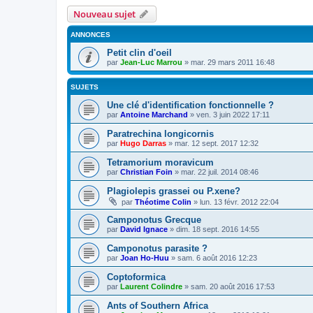
Nouveau sujet
ANNONCES
Petit clin d'oeil
par
Jean-Luc Marrou
»
mar. 29 mars 2011 16:48
SUJETS
Une clé d'identification fonctionnelle ?
par
Antoine Marchand
»
ven. 3 juin 2022 17:11
Paratrechina longicornis
par
Hugo Darras
»
mar. 12 sept. 2017 12:32
Tetramorium moravicum
par
Christian Foin
»
mar. 22 juil. 2014 08:46
Plagiolepis grassei ou P.xene?
par
Théotime Colin
»
lun. 13 févr. 2012 22:04
Camponotus Grecque
par
David Ignace
»
dim. 18 sept. 2016 14:55
Camponotus parasite ?
par
Joan Ho-Huu
»
sam. 6 août 2016 12:23
Coptoformica
par
Laurent Colindre
»
sam. 20 août 2016 17:53
Ants of Southern Africa