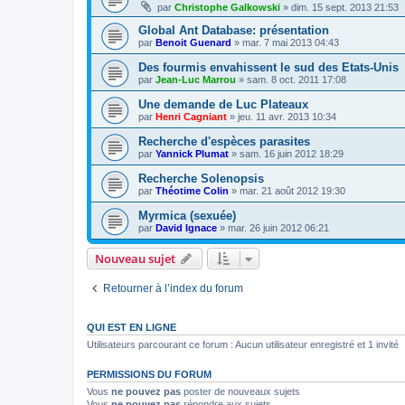
par
Christophe Galkowski
»
dim. 15 sept. 2013 21:53
Global Ant Database: présentation
par
Benoit Guenard
»
mar. 7 mai 2013 04:43
Des fourmis envahissent le sud des Etats-Unis
par
Jean-Luc Marrou
»
sam. 8 oct. 2011 17:08
Une demande de Luc Plateaux
par
Henri Cagniant
»
jeu. 11 avr. 2013 10:34
Recherche d'espèces parasites
par
Yannick Plumat
»
sam. 16 juin 2012 18:29
Recherche Solenopsis
par
Théotime Colin
»
mar. 21 août 2012 19:30
Myrmica (sexuée)
par
David Ignace
»
mar. 26 juin 2012 06:21
Nouveau sujet
Retourner à l’index du forum
QUI EST EN LIGNE
Utilisateurs parcourant ce forum : Aucun utilisateur enregistré et 1 invité
PERMISSIONS DU FORUM
Vous
ne pouvez pas
poster de nouveaux sujets
Vous
ne pouvez pas
répondre aux sujets