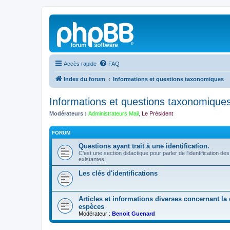
Accès rapide
FAQ
Index du forum
Informations et questions taxonomiques
Informations et questions taxonomique
Modérateurs :
Administrateurs Mail
,
Le Président
FORUM
Questions ayant trait à une identification.
C'est une section didactique pour parler de l'identification de
existantes.
Les clés d'identifications
Articles et informations diverses concernant la d
espèces
Modérateur :
Benoit Guenard